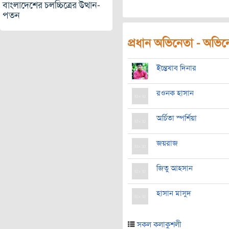
বাংলাদেশের চলচ্চিত্রের উত্থান-
পতন
প্রধান অভিনেতা - অভিনেত
ইন্তেখাব দিনার
রওনক হাসান
অর্চিতা স্পর্শিয়া
জয়রাজ
জিতু আহসান
হাসান মাসুদ
সকল কলাকুশলী