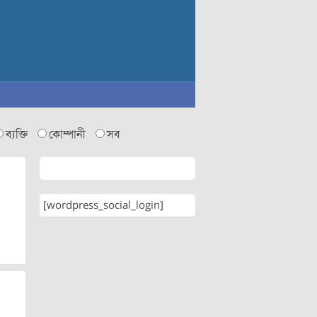
ব্যক্তি
কোম্পানী
সব
[wordpress_social_login]