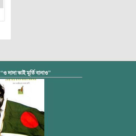
 “ও দাদা ভাই মূর্তি বানাও”