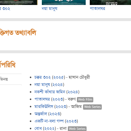
কর ৩০২
নয়া মানুষ
পাতালঘর
ক্তিগত তথ্যাবলি
মপরিধি
চক্কর ৩০২
(
২০২৫
) - হাসান চৌধুরী
ভিনয়
নয়া মানুষ
(
২০২৪
)
নকশী কাঁথার জমিন
(
২০২৪
)
পাতালঘর
(
২০২৩
) - বরুণ
Web Film
মারকিউলিস
(
২০২৩
) - আজিম
Web Series
অন্তর্জাল
(
২০২৩
)
একটি না-বলা গল্প
(
২০২৩
)
বোধ
(
২০২২
) - রানা
Web Series