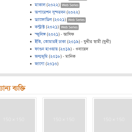
মাকাল
(
২০২২
)
Web Series
অপারেশন সুন্দরবন
(
২০২২
)
ড্যাফোডিল
(
২০২১
)
Web Series
কন্ট্রাক্ট
(
২০২১
)
Web Series
স্ফুলিঙ্গ
(
২০২১
) - আসিফ
ইতি, তোমারই ঢাকা
(
২০১৯
) - যুথীর স্বামী (যুথী)
ফাগুন হাওয়ায়
(
২০১৯
) - ওবায়েদ
জন্মভূমি
(
২০১৮
) - মানিক
জাগো
(
২০১০
)
যান্য ব্যক্তি