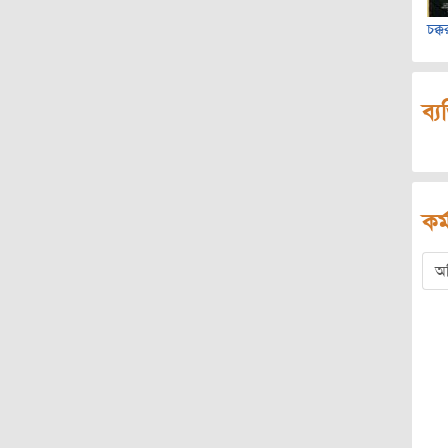
চক্
ব্য
কর্
অ