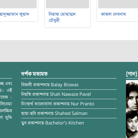
য়াদুজ্জামান ফুয়াদ
নিয়াজ মোহাম্মদ
কাজল দেবনাথ
চৌধুরী
দর্শক মতামত
[গান]
্ছে এবং
বিজলী
প্রকাশনায়
Balay Biswas
ময়। এই
নিয়তি
প্রকাশনায়
Shah Nawaze Pavel
াবেজ -
সিনেমা
নিঃস্বার্থ ভালোবাসা
প্রকাশনায়
Nur Pranto
চ্চিত্র
ছায়া-ছবি
প্রকাশনায়
Shahed Salman
লা মুভি
ডুব
প্রকাশনায়
Bachelor's Kitchen