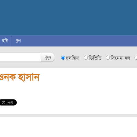
ছবি
ব্লগ
খুঁজুন
চলচ্চিত্র
ডিভিডি
সিনেমা হল
ওনক হাসান