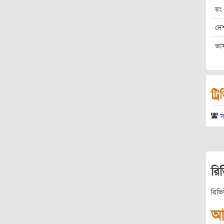
রং
দে
ভা
ট্র
স
রি
রিভ
আ