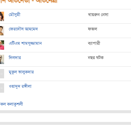
ধান অভিনেতা - অভিনেত্রী
মৌসুমী
খায়রুন নেসা
ফেরদৌস আহমেদ
ফজল
এটিএম শামসুজ্জামান
ব্যাপারী
দিলদার
নছর ঘটক
মুকুল তালুকদার
ওয়াদুদ রঙ্গীলা
কল কলাকুশলী