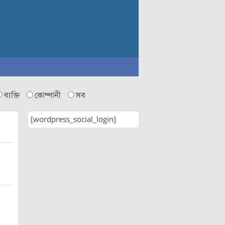
ব্যক্তি
কোম্পানী
সব
[wordpress_social_login]