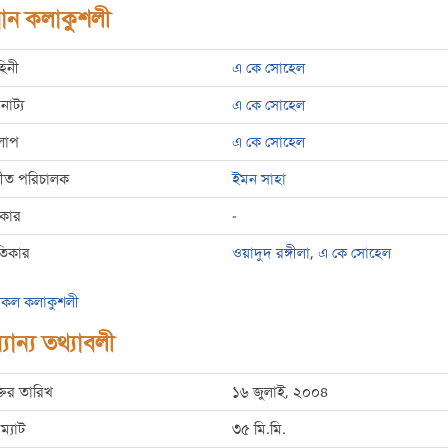
রধান কলাকুশলী
হিনী
এ কে সোহেল
রনাট্য
এ কে সোহেল
লাপ
এ কে সোহেল
্গীত পরিচালক
ইমন সাহা
রকার
-
তিকার
ওয়াদুদ রঙ্গীলা
,
এ কে সোহেল
কল কলাকুশলী
যান্য তথ্যাবলী
্তির তারিখ
১৬ জুলাই, ২০০৪
ম্যাট
৩৫ মি.মি.