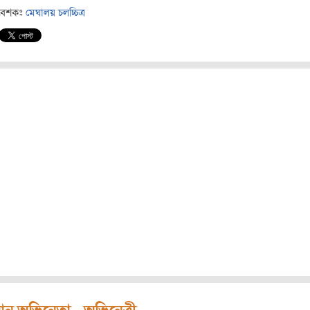
বেশকঃ
মেঘালয় চলচ্চিত্র