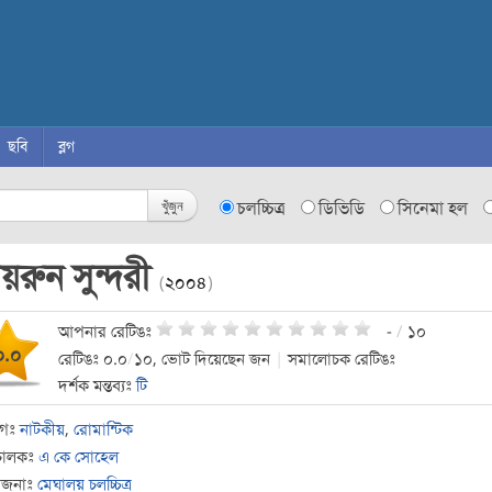
ছবি
ব্লগ
খুঁজুন
চলচ্চিত্র
ডিভিডি
সিনেমা হল
য়রুন সুন্দরী
(
২০০৪
)
আপনার রেটিঙঃ
-
/
১০
০.০
রেটিঙঃ ০.০
/
১০, ভোট দিয়েছেন জন
|
সমালোচক রেটিঙঃ
দর্শক মন্তব্যঃ
টি
াগঃ
নাটকীয়
,
রোমান্টিক
চালকঃ
এ কে সোহেল
োজনাঃ
মেঘালয় চলচ্চিত্র