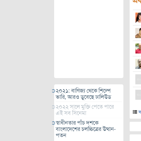
প্র
২০২১: বাণিজ্য থেকে শিল্পে
ভারি, আরও ডুবেছে ঢালিউড
২০২২ সালে মুক্তি পেতে পারে
স
এই সব সিনেমা
স্বাধীনতার পাঁচ দশকে
বাংলাদেশের চলচ্চিত্রের উত্থান-
পতন