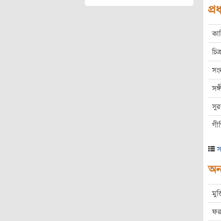
প্
কা
চিত্
সং
সঙ
সু
গী
স
অন্
মুক
ফর