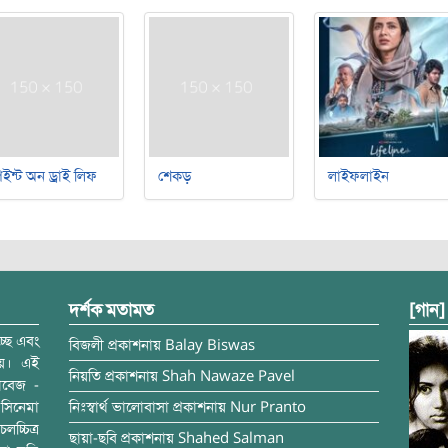
ইন্ট অন ড্রাই লিফ
শেকড়
লাইফলাইন
দর্শক মতামত
[গান]
্ছে এবং
বিজলী
প্রকাশনায়
Balay Biswas
ময়। এই
নিয়তি
প্রকাশনায়
Shah Nawaze Pavel
াবেজ -
সিনেমা
নিঃস্বার্থ ভালোবাসা
প্রকাশনায়
Nur Pranto
চ্চিত্র
ছায়া-ছবি
প্রকাশনায়
Shahed Salman