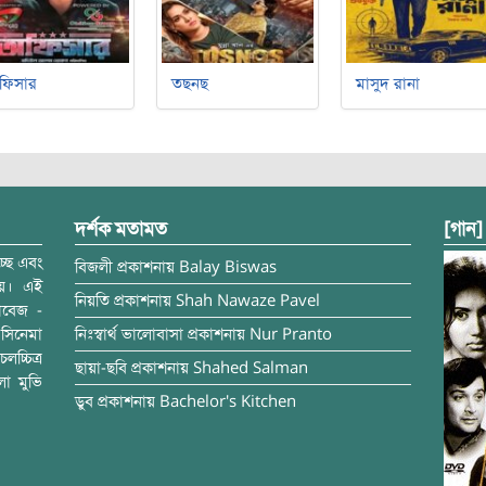
ফিসার
তছনছ
মাসুদ রানা
দর্শক মতামত
[গান]
্ছে এবং
বিজলী
প্রকাশনায়
Balay Biswas
ময়। এই
নিয়তি
প্রকাশনায়
Shah Nawaze Pavel
াবেজ -
সিনেমা
নিঃস্বার্থ ভালোবাসা
প্রকাশনায়
Nur Pranto
চ্চিত্র
ছায়া-ছবি
প্রকাশনায়
Shahed Salman
লা মুভি
ডুব
প্রকাশনায়
Bachelor's Kitchen