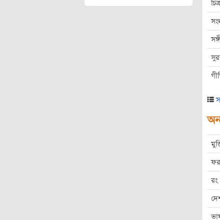
চিত্
সং
সঙ
সু
গী
স
অন্
মুক
ফর
রং
দে
ভা