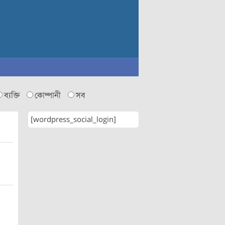
ব্যক্তি
কোম্পানী
সব
[wordpress_social_login]