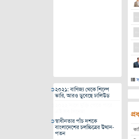
স
২০২১: বাণিজ্য থেকে শিল্পে
ভারি, আরও ডুবেছে ঢালিউড
২০২২ সালে মুক্তি পেতে পারে
এই সব সিনেমা
প্
স্বাধীনতার পাঁচ দশকে
বাংলাদেশের চলচ্চিত্রের উত্থান-
কা
পতন