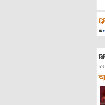
ট্র
স
রি
রিভ
আ