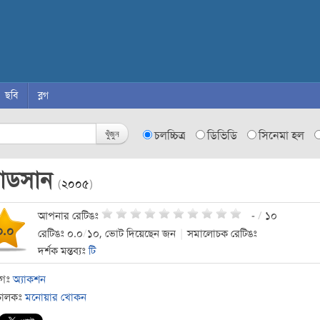
ছবি
ব্লগ
খুঁজুন
চলচ্চিত্র
ডিভিডি
সিনেমা হল
্যাডসান
(
২০০৫
)
আপনার রেটিঙঃ
-
/
১০
০.০
রেটিঙঃ ০.০
/
১০, ভোট দিয়েছেন জন
|
সমালোচক রেটিঙঃ
দর্শক মন্তব্যঃ
টি
াগঃ
অ্যাকশন
চালকঃ
মনোয়ার খোকন