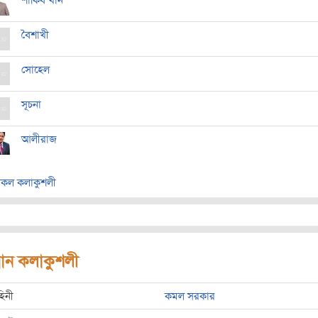
শাকিব খান
বৈশাখী
সোহেল
সূচনা
আলীরাজ
কল কলাকুশলী
রধান কলাকুশলী
হিনী
কমল সরকার