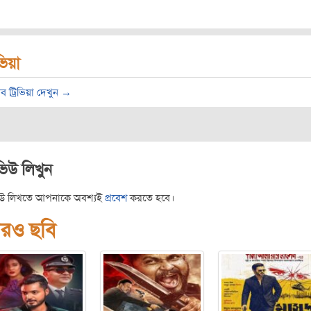
িভিয়া
ব ট্রিভিয়া দেখুন →
ভিউ লিখুন
িউ লিখতে আপনাকে অবশ্যই
প্রবেশ
করতে হবে।
রও ছবি