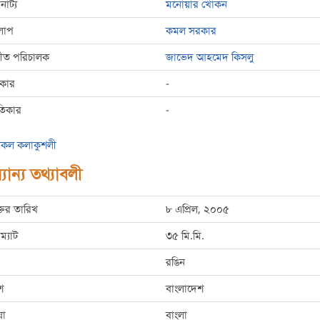
রনাট্য
মনোয়ার খোকন
লাপ
কমল সরকার
্গীত পরিচালক
জাভেদ আহমেদ কিসলু
রকার
-
তিকার
-
কল কলাকুশলী
যান্য তথ্যাবলী
্তির তারিখ
৮ এপ্রিল, ২০০৫
ম্যাট
৩৫ মি.মি.
রঙিন
শ
বাংলাদেশ
ষা
বাংলা