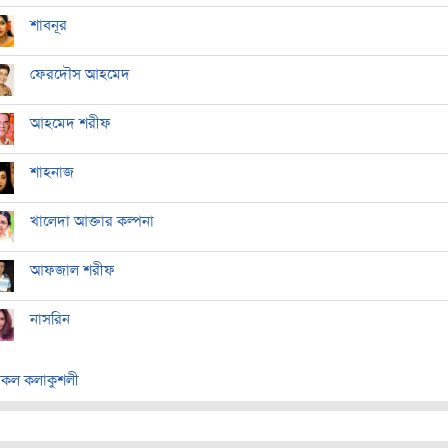
শাবনূর
ফেরদৌস আহমেদ
আহমেদ শরীফ
শাহনাজ
খালেদা আক্তার কল্পনা
আফজাল শরীফ
নাসরিন
কল কলাকুশলী