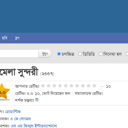
ছবি
ব্লগ
খুঁজুন
চলচ্চিত্র
ডিভিডি
সিনেমা হল
েলা সুন্দরী
(
২০০৭
)
আপনার রেটিঙঃ
-
/
১০
০.০
রেটিঙঃ ০.০
/
১০, ভোট দিয়েছেন জন
|
সমালোচক রেটিঙঃ
দর্শক মন্তব্যঃ
টি
াগঃ
রোমান্টিক
চালকঃ
এ কে সোহেল
বেশকঃ
এস এম ফিল্মস ইন্টারন্যাশনাল