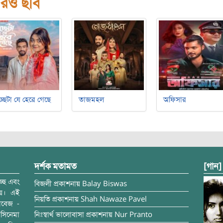
রও ছবি
্ছেটা যে হেরে গেছে
তাজমহল
অফিসার
দর্শক মতামত
[গান]
্ছে এবং
বিজলী
প্রকাশনায়
Balay Biswas
ময়। এই
নিয়তি
প্রকাশনায়
Shah Nawaze Pavel
াবেজ -
সিনেমা
নিঃস্বার্থ ভালোবাসা
প্রকাশনায়
Nur Pranto