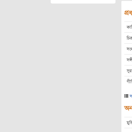
প্
কা
চিত্
সং
সঙ
সু
গী
স
অন্
মুক