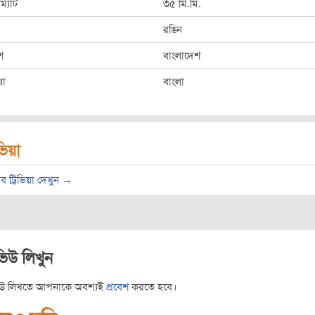
ম্যাট
৩৫ মি.মি.
রঙিন
শ
বাংলাদেশ
ষা
বাংলা
িভিয়া
ব ট্রিভিয়া দেখুন →
ভিউ লিখুন
িউ লিখতে আপনাকে অবশ্যই
প্রবেশ
করতে হবে।