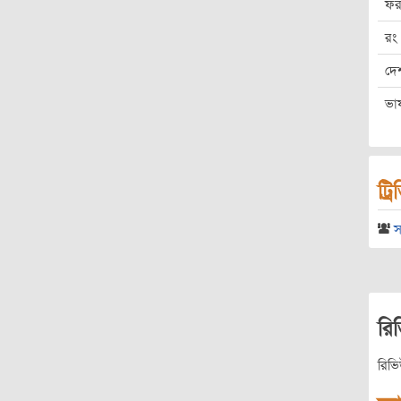
ফর
রং
দে
ভা
ট্র
স
রি
রিভ