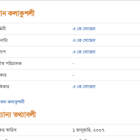
রধান কলাকুশলী
হিনী
এ কে সোহেল
রনাট্য
এ কে সোহেল
লাপ
এ কে সোহেল
্গীত পরিচালক
-
রকার
-
তিকার
এ কে সোহেল
কল কলাকুশলী
যান্য তথ্যাবলী
্তির তারিখ
১ জানুয়ারি, ২০০৭