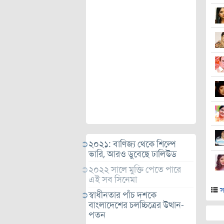
২০২১: বাণিজ্য থেকে শিল্পে
ভারি, আরও ডুবেছে ঢালিউড
২০২২ সালে মুক্তি পেতে পারে
এই সব সিনেমা
স
স্বাধীনতার পাঁচ দশকে
বাংলাদেশের চলচ্চিত্রের উত্থান-
পতন