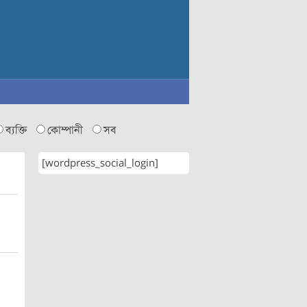
ব্যক্তি
কোম্পানী
সব
[wordpress_social_login]