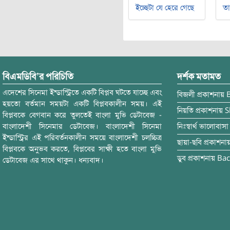
ইচ্ছেটা যে হেরে গেছে
ত
বিএমডিবি’র পরিচিতি
দর্শক মতামত
এদেশের সিনেমা ইন্ডাস্ট্রিতে একটি বিপ্লব ঘটতে যাচ্ছে এবং
বিজলী
প্রকাশনায়
হয়তো বর্তমান সময়টা একটি বিপ্লবকালীন সময়। এই
নিয়তি
প্রকাশনায়
S
বিপ্লবকে বেগবান করে তুলতেই বাংলা মুভি ডেটাবেজ -
বাংলাদেশী সিনেমার ডেটাবেজ। বাংলাদেশী সিনেমা
নিঃস্বার্থ ভালোবাসা
ইন্ডাস্ট্রির এই পরিবর্তনকালীন সময়ে বাংলাদেশী চলচ্চিত্র
ছায়া-ছবি
প্রকাশনা
বিপ্লবকে অনুভব করতে, বিপ্লবের সাক্ষী হতে বাংলা মুভি
ডুব
প্রকাশনায়
Bac
ডেটাবেজ এর সাথে থাকুন। ধন্যবাদ।