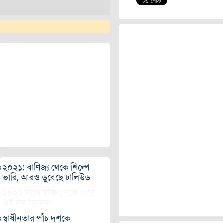
২০২১: বাণিজ্য থেকে শিল্পে
ভারি, আরও ডুবেছে ঢালিউড
২০২২ সালে মুক্তি পেতে পারে
এই সব সিনেমা
স্বাধীনতার পাঁচ দশকে