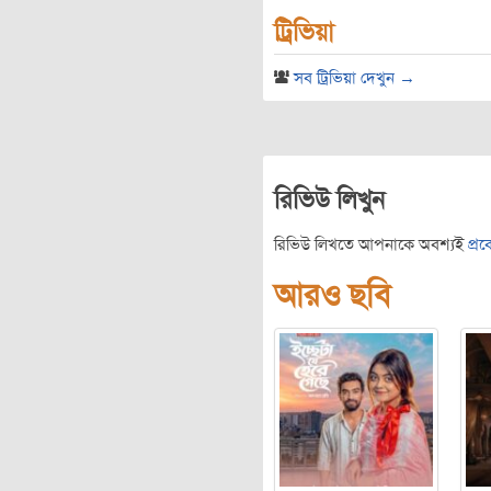
ট্রিভিয়া
সব ট্রিভিয়া দেখুন →
রিভিউ লিখুন
রিভিউ লিখতে আপনাকে অবশ্যই
প্র
আরও ছবি