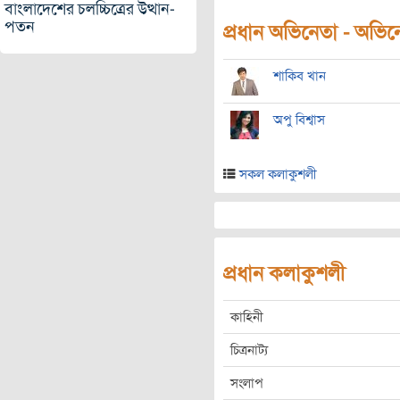
বাংলাদেশের চলচ্চিত্রের উত্থান-
পতন
প্রধান অভিনেতা - অভিনেত
শাকিব খান
অপু বিশ্বাস
সকল কলাকুশলী
প্রধান কলাকুশলী
কাহিনী
চিত্রনাট্য
সংলাপ