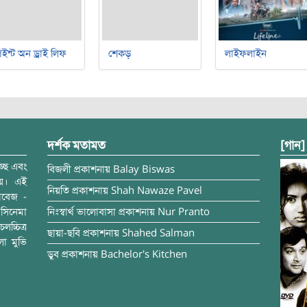
ইন্ট অন ড্রাই লিফ
শেকড়
লাইফলাইন
দর্শক মতামত
[গান]
্ছে এবং
বিজলী
প্রকাশনায়
Balay Biswas
ময়। এই
নিয়তি
প্রকাশনায়
Shah Nawaze Pavel
াবেজ -
সিনেমা
নিঃস্বার্থ ভালোবাসা
প্রকাশনায়
Nur Pranto
চ্চিত্র
ছায়া-ছবি
প্রকাশনায়
Shahed Salman
লা মুভি
ডুব
প্রকাশনায়
Bachelor's Kitchen