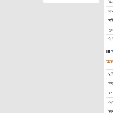
চিত্
সং
সঙ
সু
গী
স
অন্
মুক
ফর
রং
দে
ভা