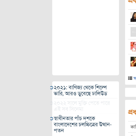
প্র
স
২০২১: বাণিজ্য থেকে শিল্পে
ভারি, আরও ডুবেছে ঢালিউড
২০২২ সালে মুক্তি পেতে পারে
এই সব সিনেমা
প্
স্বাধীনতার পাঁচ দশকে
বাংলাদেশের চলচ্চিত্রের উত্থান-
কা
পতন