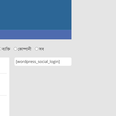
ব্যক্তি
কোম্পানী
সব
[wordpress_social_login]