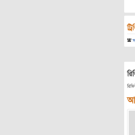
ট্র
স
রি
রিভ
আ