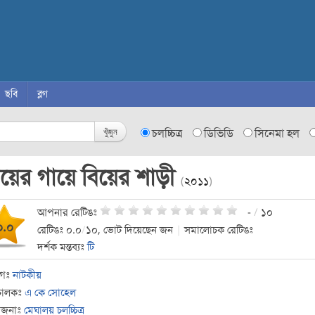
ছবি
ব্লগ
খুঁজুন
চলচ্চিত্র
ডিভিডি
সিনেমা হল
ায়ের গায়ে বিয়ের শাড়ী
(
২০১১
)
আপনার রেটিঙঃ
-
/
১০
০.০
রেটিঙঃ ০.০
/
১০, ভোট দিয়েছেন জন
|
সমালোচক রেটিঙঃ
দর্শক মন্তব্যঃ
টি
াগঃ
নাটকীয়
চালকঃ
এ কে সোহেল
োজনাঃ
মেঘালয় চলচ্চিত্র