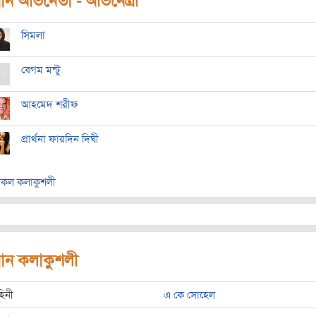
ধান অভিনেতা - অভিনেত্রী
সিমলা
বেগম মন্টু
আহমেদ শরীফ
প্রার্থনা ফারদিন দিঘী
কল কলাকুশলী
রধান কলাকুশলী
হিনী
এ কে সোহেল