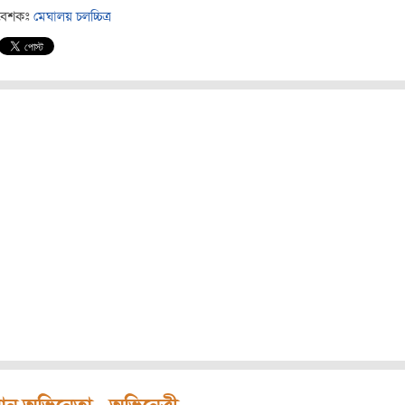
বেশকঃ
মেঘালয় চলচ্চিত্র