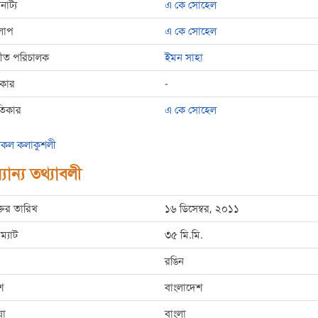
রনাট্য
এ কে সোহেল
লাপ
এ কে সোহেল
্গীত পরিচালক
ইমন সাহা
রকার
-
তিকার
এ কে সোহেল
কল কলাকুশলী
যান্য তথ্যাবলী
্তির তারিখ
১৬ ডিসেম্বর, ২০১১
ম্যাট
৩৫ মি.মি.
রঙিন
শ
বাংলাদেশ
ষা
বাংলা