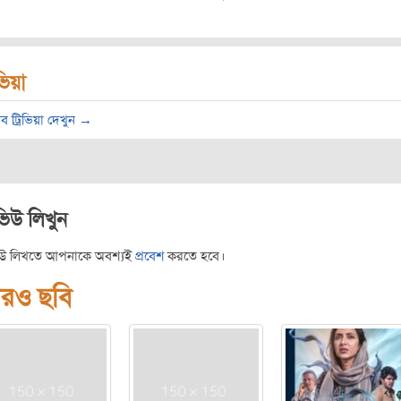
িভিয়া
ব ট্রিভিয়া দেখুন →
ভিউ লিখুন
িউ লিখতে আপনাকে অবশ্যই
প্রবেশ
করতে হবে।
রও ছবি