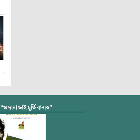
 “ও দাদা ভাই মূর্তি বানাও”