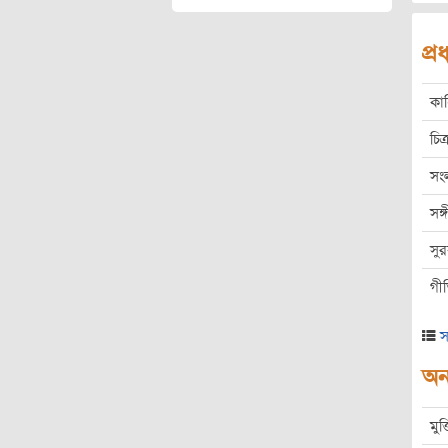
প্
কা
চিত্
সং
সঙ
সু
গী
স
অন্
মুক