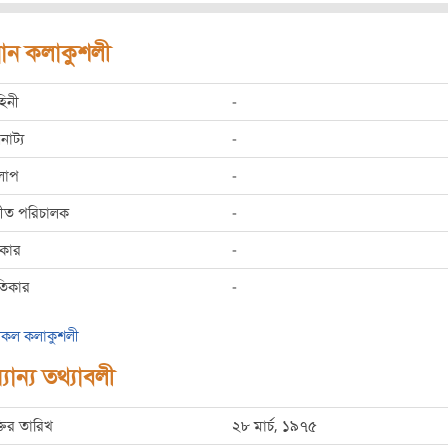
রধান কলাকুশলী
হিনী
-
রনাট্য
-
লাপ
-
্গীত পরিচালক
-
রকার
-
তিকার
-
কল কলাকুশলী
যান্য তথ্যাবলী
্তির তারিখ
২৮ মার্চ, ১৯৭৫