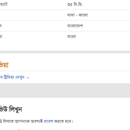
ম্যাট
৩৫ মি.মি.
সাদা - কালো
শ
বাংলাদেশ
ষা
বাংলা
িভিয়া
ব ট্রিভিয়া দেখুন →
ভিউ লিখুন
িউ লিখতে আপনাকে অবশ্যই
প্রবেশ
করতে হবে।