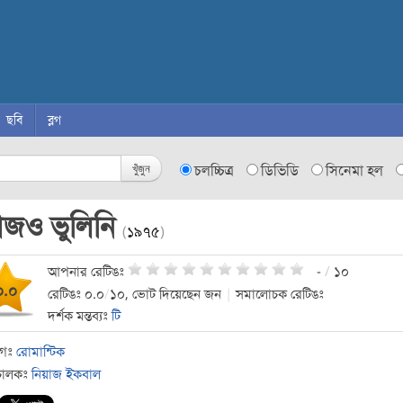
ছবি
ব্লগ
খুঁজুন
চলচ্চিত্র
ডিভিডি
সিনেমা হল
জও ভুলিনি
(
১৯৭৫
)
আপনার রেটিঙঃ
-
/
১০
০.০
রেটিঙঃ ০.০
/
১০, ভোট দিয়েছেন জন
|
সমালোচক রেটিঙঃ
দর্শক মন্তব্যঃ
টি
াগঃ
রোমান্টিক
চালকঃ
নিয়াজ ইকবাল