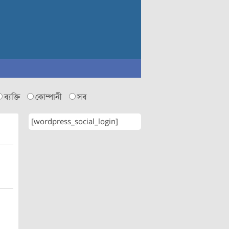
ব্যক্তি
কোম্পানী
সব
[wordpress_social_login]