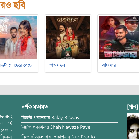
রও ছবি
্ছেটা যে হেরে গেছে
তাজমহল
অফিসার
দর্শক মতামত
[গান]
্ছে এবং
বিজলী
প্রকাশনায়
Balay Biswas
ময়। এই
নিয়তি
প্রকাশনায়
Shah Nawaze Pavel
াবেজ -
সিনেমা
নিঃস্বার্থ ভালোবাসা
প্রকাশনায়
Nur Pranto