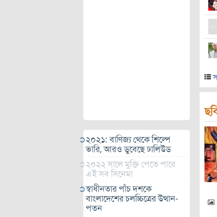
স
ছব
২০২১: বাণিজ্য থেকে শিল্পে
ভারি, আরও ডুবেছে ঢালিউড
২০২২ সালে মুক্তি পেতে পারে
এই সব সিনেমা
স্বাধীনতার পাঁচ দশকে
বাংলাদেশের চলচ্চিত্রের উত্থান-
পতন