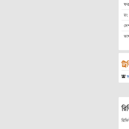
ফর
রং
দে
ভা
ট্র
স
রি
রিভ