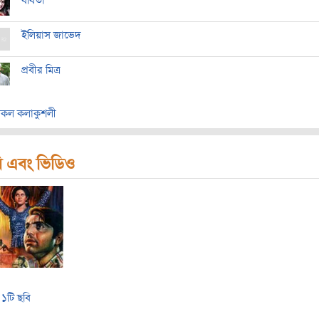
ববিতা
ইলিয়াস জাভেদ
প্রবীর মিত্র
কল কলাকুশলী
ি এবং ভিডিও
১টি ছবি