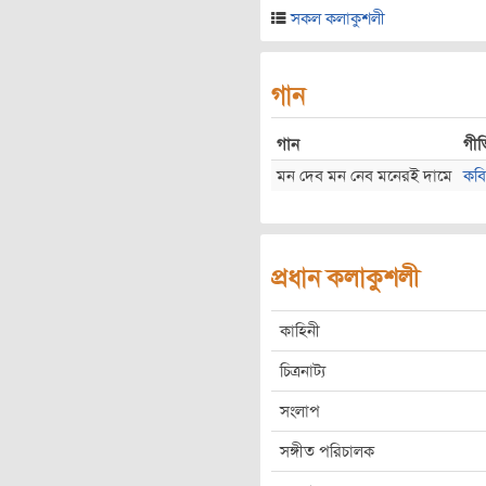
সকল কলাকুশলী
গান
গান
গীত
মন দেব মন নেব মনেরই দামে
কবি
প্রধান কলাকুশলী
কাহিনী
চিত্রনাট্য
সংলাপ
সঙ্গীত পরিচালক