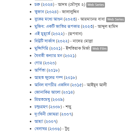
চক্র
(
২০২৪
) - আদম (মৌসুম ২)
Web Series
তুফান
(
২০২৪
) - জালালুদ্দিন
বুকের মধ্যে আগুন
(
২০২৩
) - আরমানের বাবা
Web Series
মুজিব: একটি জাতির রূপকার
(
২০২৩
) - আব্দুল হামিদ
এই মুহূর্তে
(
২০২২
) - (রূপবান)
বিউটি সার্কাস
(
২০২২
) - নাদের মোল্লা
মুন্সিগিরি
(
২০২১
) - ইশতিয়াক মির্জা
Web Film
যৈবতী কন্যার মন
(
২০২১
)
গোর
(
২০২০
)
অর্পিতা
(
২০১৮
)
আহত ফুলের গল্প
(
২০১৮
)
অনিল বাগচীর একদিন
(
২০১৫
) - আইয়ূব আলী
জোনাকির আলো
(
২০১৪
)
প্রিয়তমেষু
(
২০০৯
)
চন্দ্রগ্রহণ
(
২০০৮
) - শম্ভু
দুঃখিনী জোহরা
(
২০০৭
)
আহা!
(
২০০৭
)
খেলাঘর
(
২০০৬
) - টুনু