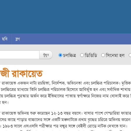
ছবি
ব্লগ
খুঁজুন
চলচ্চিত্র
ডিভিডি
সিনেমা হল
াজী রাকায়েত
 রাকায়েত একজন নাট্য রচয়িতা, নির্দেশক, অভিনেতা এবং চলচ্চিত্র পরিচালক। মৃত্তিক
 চলচ্চিত্রের মাধ্যমে তিনি চলচ্চিত্র পরিচালক হিসেবে আবির্ভূত হন এবং সর্বাধিক শাখায়
য় চলচ্চিত্র পুরস্কার অর্জন করে ইতিহাসের পাতায় স্বর্ণাক্ষরে নিজের নাম খোদাই করে
ম হন।
 রাকায়েত অভিনয় শুরু করেছেন ১২-১৩ বছর বয়সে। বাসার পাশে গেন্ডারিয়া ফায়া
ভিসের কাছে পাড়ার বাচ্চাদের সঙ্গে একটি মঞ্চনাটকে প্রথম বৃদ্ধের চরিত্রে অভিনয় করেন
। ১৯৮৩ সালে এসএসসি পরীক্ষার পর বন্ধুর সঙ্গে বেইলী রোডে নাটক দেখতে যান।