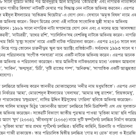
 সালে বুয়েটে ভর্তির পর আবদুল্লাহ আল মামুনের ‘তোমরাই’ এবং নাগরিক নাট্যাঙ্গন
য়ান গাজীর কিসসা’ নাটকটি দেখার পর সিদ্ধান্ত নেন নাটকে অভিনয় করবেন। এরপর
 মইদুল ইসলামের ‘ব্যতিক্রম থিয়েটার’-এ যোগ দেন। সেখানে ‘অমৃত বিষদ’ নামে এ
ে অভিনয় করেন। কিরণ মিত্রের লেখা এই নাটকে সাংবাদিক মুন্নী সাহাও অভিনয়
িলেন। ১৯৮৯ সালে নাগরিক নাট্য সম্প্রদায়ে যোগ দেন এবং এ দলের হয়ে ‘কালসন্ধ্যা’
তকরবী’, ‘নাট্যত্রয়ী’, ‘রথের রশি’, ‘গ্যালিলিও’সহ বেশকিছু নাটকে অভিনয় করেন। নাগর
প্রথম তিনি ‘মৃত্যু সংবাদ’ নামে একটি নাটক পরিচালনা করেন। এরপর ২০১০ সালে দল
 দিয়ে গড়ে তোলেন চারুনীড়ম স্কুল অব অ্যাক্টিং প্রতিষ্ঠানটি। সর্বপ্রথম ১৯৯৩ সালে খ
ুনের পরিচালনায় ‘সংগীত পদযাত্রা’ নামে একটি নাটকে অভিনয় করেন। এরপর অনেক
কে অভিনয় ও পরিচালনা করেছেন। তার অভিনীত নাটকগুলোর মধ্যে ‘একজন আয়নাল
’, ‘সাকিন’, ‘জন্মসূত্র’, ‘চিঠি’, ‘বৃষ্টি রাতের গল্প’, ‘অনিরুদ্ধ’, ‘সাম্প্রতিক একটি আত্মহত্যা
েখযোগ্য।
ম চলচ্চিত্রে অভিনয় করেন তানভীর মোকাম্মেলের ‘নদীর নাম মধুমতিতে’। এরপর এনা
 নির্ঝরের ‘আহা’, মোরশেদুল ইসলামের ‘খেলাঘর’, ‘আমার বন্ধু রাশেদ’, ‘প্রিয়তমেষু’,
দ পারভেজের ‘চন্দ্রগ্রহণ’, নাসির উদ্দিন ইউসুফের ‘গেরিলা’ ছবিতে অভিনয় করেছেন।
শেষ খালিদ মাহমুদ মিঠুর ‘জোনাকীর আলো’ চলচ্চিত্রে তিনি চিত্রশিল্পী এস এম সুলতান
্রে অভিনয় করেছেন। সতেরটি বিভাগে জাতীয় পুরস্কার পাওয়া ‘মৃত্তিকা মায়া’ ছবি পরি
 আগে ‘ঘুণ’ (২০০৪), ‘জীবনমৃত’ (২০০৫) নামে দুটি স্বল্পদৈর্ঘ্য চলচ্চিত্র নির্মাণ করেছ
 ‘মৃত্তিকা মায়া’ তার প্রথম পূর্ণদৈর্ঘ্য চলচ্চিত্র। ছবিটির কাহিনি, চিত্রনাট্য ও পরিচালনা
েন গাজী রাকায়েত। তার পরিচালিত দ্বিতীয় চলচ্চিত্র ‘গোর দ্য গ্রেভ’ বাংলা ও ইংরেজি