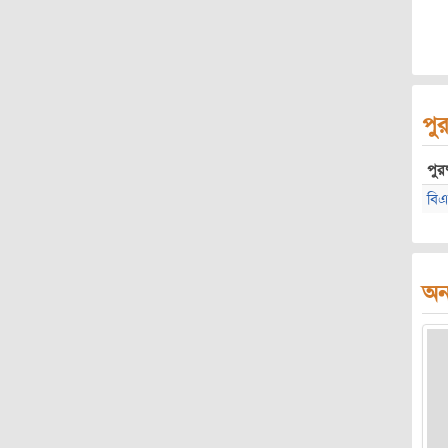
পুর
পুরষ
বিএ
অন্