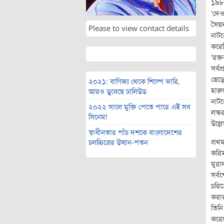
১৯৮৮
‘দেও
সৈয়দ
Please to view contact details
নাটক
করেছ
‘রক্
সর্ব
ছেড়ে
২০২১: বাণিজ্য থেকে শিল্পে ভারি,
হার
আরও ডুবেছে ঢালিউড
নাট
২০২২ সালে মুক্তি পেতে পারে এই সব
লস্কর
সিনেমা
উল্ল
স্বাধীনতার পাঁচ দশকে বাংলাদেশের
প্রথ
চলচ্চিত্রের উত্থান-পতন
করিম
মুরা
সর্ব
চরিত
করার
তিনি।
করেছ