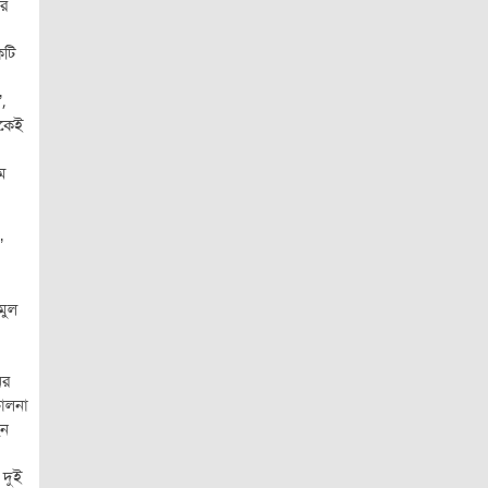
ের
কটি
,
িকেই
 ম
’
মুল
ের
চালনা
েন
 দুই