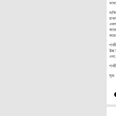
ভাষা
ব্যত
রাকা
একসম
তাদে
করেন
গাজী
উচ্
এবং 
গাজী
সূত্র: