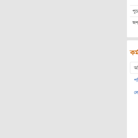
পু
জন্
কর্
অ
প
ল