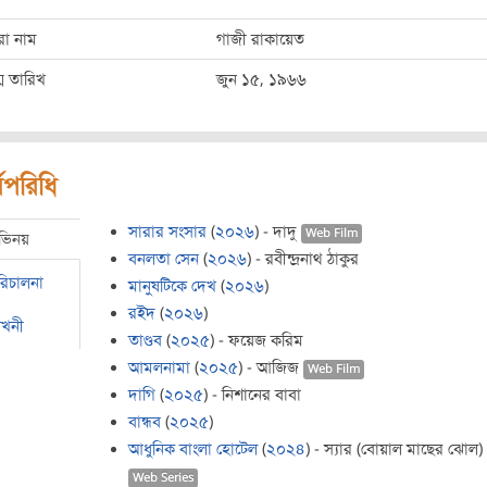
রো নাম
গাজী রাকায়েত
ম তারিখ
জুন ১৫, ১৯৬৬
মপরিধি
সারার সংসার
(
২০২৬
) - দাদু
Web Film
ভিনয়
বনলতা সেন
(
২০২৬
) - রবীন্দ্রনাথ ঠাকুর
রিচালনা
মানুষটিকে দেখ
(
২০২৬
)
রইদ
(
২০২৬
)
েখনী
তাণ্ডব
(
২০২৫
) - ফয়েজ করিম
আমলনামা
(
২০২৫
) - আজিজ
Web Film
দাগি
(
২০২৫
) - নিশানের বাবা
বান্ধব
(
২০২৫
)
আধুনিক বাংলা হোটেল
(
২০২৪
) - স্যার (বোয়াল মাছের ঝোল)
Web Series