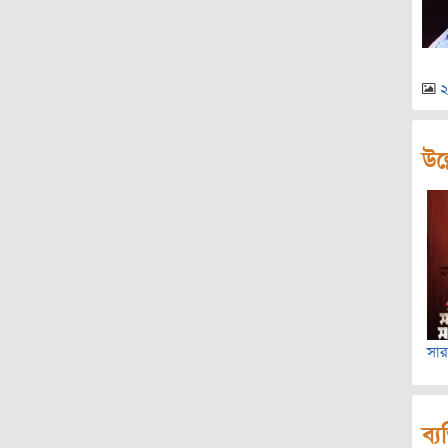
২
উল্
সার
ব্য