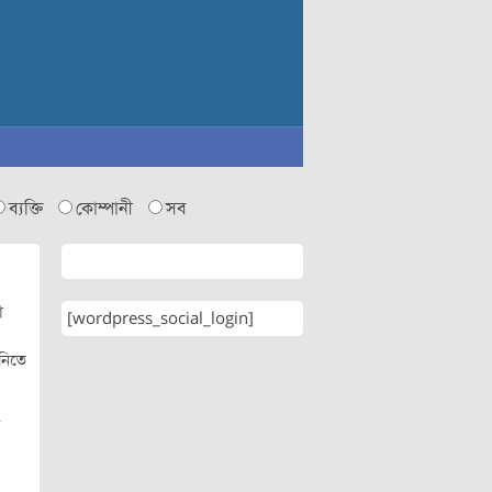
ব্যক্তি
কোম্পানী
সব
া
[wordpress_social_login]
 নিতে
র