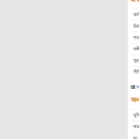
কা
চিত্
সং
সঙ
সু
গী
স
অন্
মুক
ফর
রং