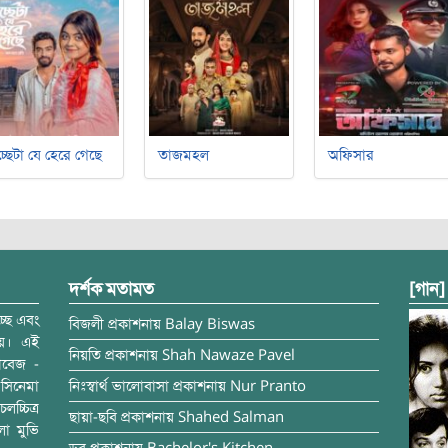
্ছেটা যে হেরে গেছে
তাজমহল
অফিসার
দর্শক মতামত
[গান]
্ছে এবং
বিজলী
প্রকাশনায়
Balay Biswas
ময়। এই
নিয়তি
প্রকাশনায়
Shah Nawaze Pavel
াবেজ -
সিনেমা
নিঃস্বার্থ ভালোবাসা
প্রকাশনায়
Nur Pranto
চ্চিত্র
ছায়া-ছবি
প্রকাশনায়
Shahed Salman
লা মুভি