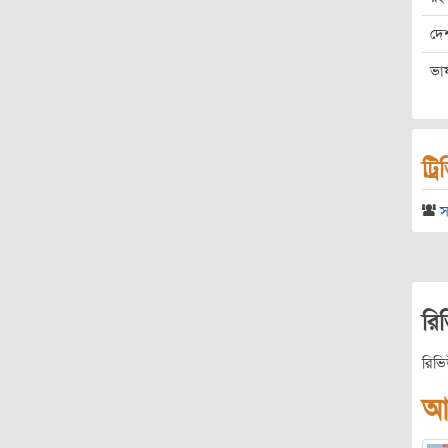
দে
ভা
ট্র
স
রি
রিভ
আ