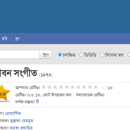
ছবি
ব্লগ
খুঁজুন
চলচ্চিত্র
ডিভিডি
সিনেমা হল
ীবন সংগীত
(
১৯৭২
)
আপনার রেটিঙঃ
-
/
১০
০.০
রেটিঙঃ ০.০
/
১০, ভোট দিয়েছেন জন
|
সমালোচক রেটিঙঃ
দর্শক মন্তব্যঃ
টি
াগঃ
রোমান্টিক
চালকঃ
মুস্তাফা মেহমুদ
োজনাঃ
মমতা কথাচিত্র