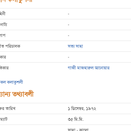
হিনী
-
রনাট্য
-
লাপ
-
্গীত পরিচালক
সত্য সাহা
রকার
-
তিকার
গাজী মাজহারুল আনোয়ার
কল কলাকুশলী
যান্য তথ্যাবলী
্তির তারিখ
১ ডিসেম্বর, ১৯৭২
ম্যাট
৩৫ মি.মি.
সাদা - কালো