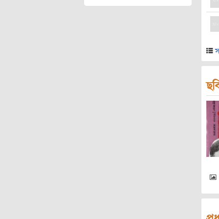
স
ছব
প্