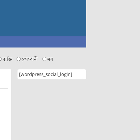
ব্যক্তি
কোম্পানী
সব
[wordpress_social_login]