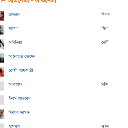
ধান অভিনেতা - অভিনেত্রী
রাজ্জাক
মিলন
সুচন্দা
শিলা
অলিভিয়া
বেবী
আনোয়ার হোসেন
রোজী আফসারী
আলতাফ
মতি
ইনাম আহমেদ
মিরানা জামান
হাসমত
লস্কর