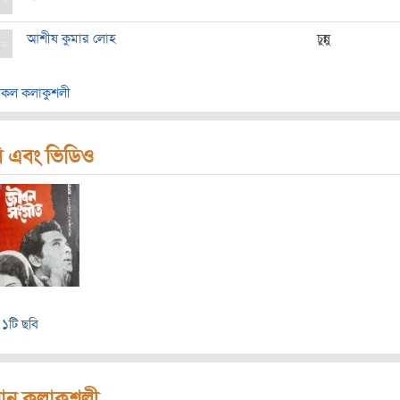
আশীষ কুমার লোহ
চুন্নু
কল কলাকুশলী
ি এবং ভিডিও
১টি ছবি
রধান কলাকুশলী