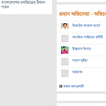
বাংলাদেশের চলচ্চিত্রের উত্থান-
পতন
প্রধান অভিনেতা - অভিনেত
জিয়াউল ফারুক অপূর্ব
তানজিম সাইয়ারা তটিনী
ইন্তেখাব দিনার
নরেশ ভূইয়া
জয়রাজ
সকল কলাকুশলী