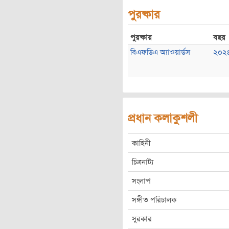
পুরষ্কার
পুরষ্কার
বছর
বিএফডিএ অ্যাওয়ার্ডস
২০২
প্রধান কলাকুশলী
কাহিনী
চিত্রনাট্য
সংলাপ
সঙ্গীত পরিচালক
সুরকার