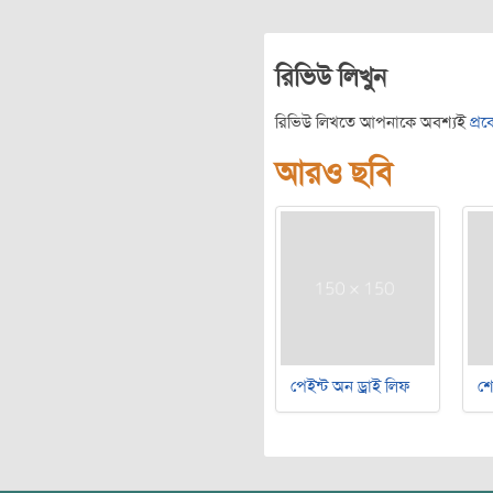
রিভিউ লিখুন
রিভিউ লিখতে আপনাকে অবশ্যই
প্র
আরও ছবি
পেইন্ট অন ড্রাই লিফ
শ