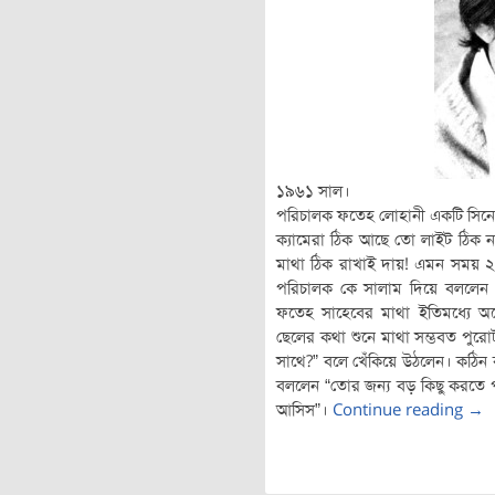
১৯৬১ সাল।
পরিচালক ফতেহ লোহানী একটি সিনেমা 
ক্যামেরা ঠিক আছে তো লাইট ঠিক ন
মাথা ঠিক রাখাই দায়! এমন সময় ২০ 
পরিচালক কে সালাম দিয়ে বললেন 
ফতেহ সাহেবের মাথা ইতিমধ্যে অর্
ছেলের কথা শুনে মাথা সম্ভবত পুর
সাথে?” বলে খেঁকিয়ে উঠলেন। কঠিন 
বললেন “তোর জন্য বড় কিছু করতে
আসিস”।
Continue reading
→