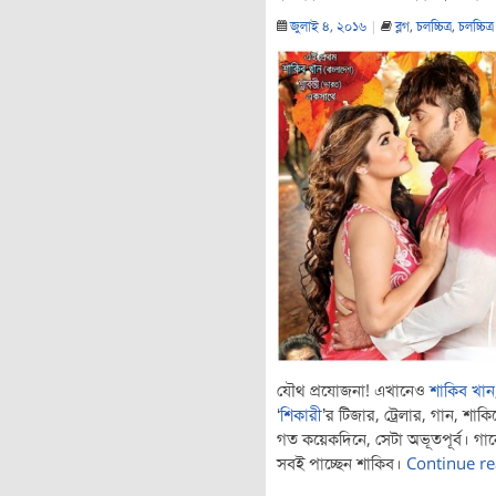
জুলাই ৪, ২০১৬
|
ব্লগ
,
চলচ্চিত্র
,
চলচ্চিত্র
যৌথ প্রযোজনা! এখানেও
শাকিব খান
‘
শিকারী
’র টিজার, ট্রেলার, গান, শা
গত কয়েকদিনে, সেটা অভূতপূর্ব। গান
সবই পাচ্ছেন শাকিব।
Continue r