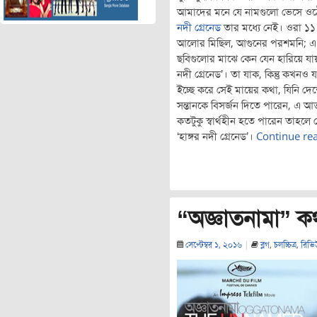
আমাদের মনে যে নামগুলো ভেসে ও
নদী গ্রেনেড
তার মধ্যে নেই। ওরা ১১
আলোর মিছিল, আগুনের পরশমনি; এ
ছবিগুলোর মাঝে কেন যেন হারিয়ে যায় 
নদী গ্রেনেড’। তা যাক, কিন্তু কখনও
ইচ্ছে করে সেই মায়ের কথা, যিনি দে
সন্তানকে বিসর্জন দিতে পারেন, এ আত্
কতটুকু স্বার্থহীন হতে পারেন তাহলে
‘হাঙ্গর নদী গ্রেনেড’।
Continue re
“অজ্ঞাতনামা” ক
সেপ্টেম্বর ১, ২০১৬
|
ব্লগ
,
চলচ্চিত্র
,
রিভি