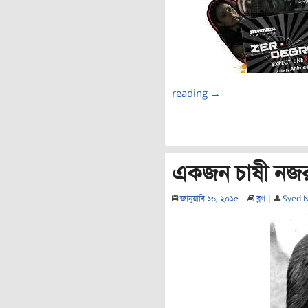
reading
→
একজন চাষী নজ
জানুয়ারি ১৬, ২০১৫
|
ব্লগ
|
Syed 