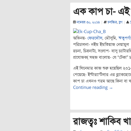
এক কাপ চা- এই চ
নভেম্বর ৩০, ২০১৪
|
চলচ্চিত্র
,
ব্লগ
|
অভিনয়-
ফেরদৌস
, মৌসুমি,
ঋতুপর্ণ
পরিচালনা- নইম ইমতিয়াজ নেয়ামুল
রচনা, চিত্রনাট্য, সংলাপ- বাসু চ্যাটার
প্রযোজক( সহজ বাংলায়- যে “টেকা” 
এই সিনেমার কাজ শুরু হয়েছিল ২০১০
পেয়েছে- ইন্টারস্টেলার এর ব্ল্যাকহো
কাপ চা এখনও গরম আছে কিনা বা খ
Continue reading
→
রাজত্বঃ শাকিব খা