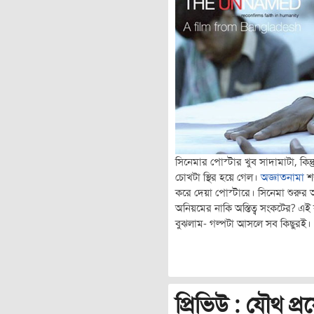
সিনেমার পোস্টার খুব সাদামাটা, কিন্
চোখটা স্থির হয়ে গেল।
অজ্ঞাতনামা
শব
করে দেয়া পোস্টারে। সিনেমা শুরুর 
অনিয়মের নাকি অস্তিত্ব সংকটের? এ
বুঝলাম- গল্পটা আসলে সব কিছুরই।
প্রিভিউ : যৌথ প