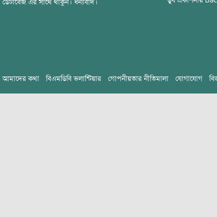
ডুব
প্রকাশনায়
Bac
ডেটাবেজ এর সাথে থাকুন। ধন্যবাদ।
আমাদের কথা
বিএমডিবি ভলান্টিয়ার
গোপনীয়তার নীতিমালা
যোগাযোগ
বি