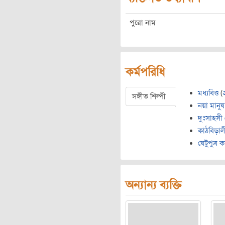
পুরো নাম
কর্মপরিধি
মধ্যবিত্ত
(
সঙ্গীত শিল্পী
নয়া মানুষ
দুঃসাহসী
কাঠবিড়াল
ঘেটুপুত্র 
অন্যান্য ব্যক্তি