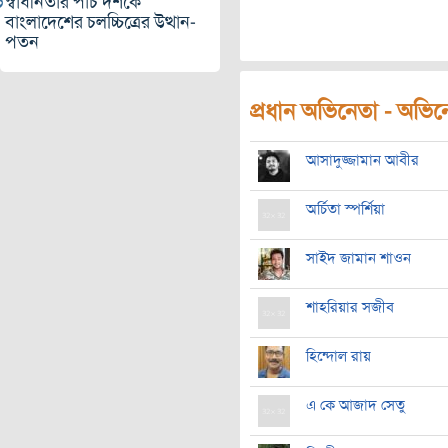
স্বাধীনতার পাঁচ দশকে
বাংলাদেশের চলচ্চিত্রের উত্থান-
পতন
প্রধান অভিনেতা - অভিনেত
আসাদুজ্জামান আবীর
অর্চিতা স্পর্শিয়া
সাইদ জামান শাওন
শাহরিয়ার সজীব
হিন্দোল রায়
এ কে আজাদ সেতু