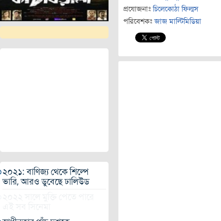
প্রযোজনাঃ
চিলেকোঠা ফিল্মস
পরিবেশকঃ
জাজ মাল্টিমিডিয়া
২০২১: বাণিজ্য থেকে শিল্পে
ভারি, আরও ডুবেছে ঢালিউড
২০২২ সালে মুক্তি পেতে পারে
এই সব সিনেমা