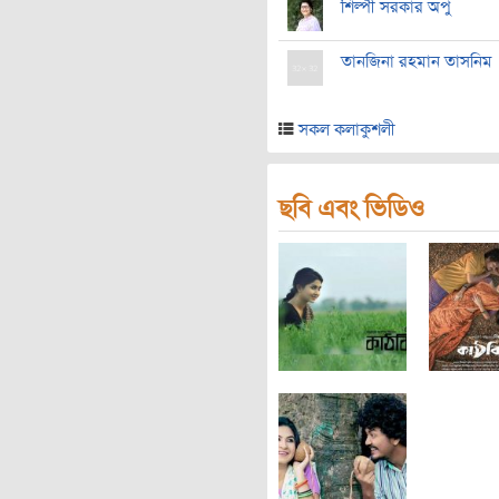
শিল্পী সরকার অপু
তানজিনা রহমান তাসনিম
সকল কলাকুশলী
ছবি এবং ভিডিও