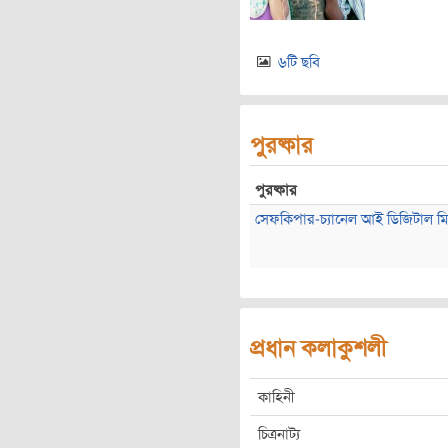
৬টি ছবি
পুরষ্কার
পুরষ্কার
সেফকিপার-চ্যানেল আই ডিজিটাল মিড
প্রধান কলাকুশলী
কাহিনী
চিত্রনাট্য