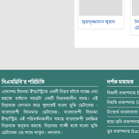
ফুয়াদুজ্জামান ফুয়াদ
নি
চৌ
বিএমডিবি’র পরিচিতি
দর্শক মতামত
এদেশের সিনেমা ইন্ডাস্ট্রিতে একটি বিপ্লব ঘটতে যাচ্ছে এবং
বিজলী
প্রকাশনায়
হয়তো বর্তমান সময়টা একটি বিপ্লবকালীন সময়। এই
নিয়তি
প্রকাশনায়
S
বিপ্লবকে বেগবান করে তুলতেই বাংলা মুভি ডেটাবেজ -
বাংলাদেশী সিনেমার ডেটাবেজ। বাংলাদেশী সিনেমা
নিঃস্বার্থ ভালোবাসা
ইন্ডাস্ট্রির এই পরিবর্তনকালীন সময়ে বাংলাদেশী চলচ্চিত্র
ছায়া-ছবি
প্রকাশনা
বিপ্লবকে অনুভব করতে, বিপ্লবের সাক্ষী হতে বাংলা মুভি
ডুব
প্রকাশনায়
Bac
ডেটাবেজ এর সাথে থাকুন। ধন্যবাদ।