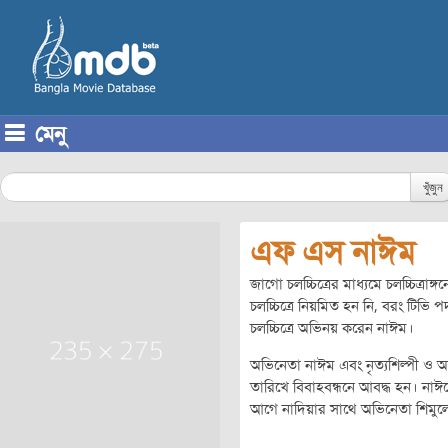
মেনু
Skip to content
খুঁজুন
এফ এস নাঈম
জাগো চলচ্চিত্রের মাধ্যমে চলচ্চিত্রাঙ
চলচ্চিত্রে নিয়মিত হন নি, বরং টিভি প
চলচ্চিত্রে অভিনয় করেন নাঈম।
অভিনেতা নাঈম এবং নৃত্যশিল্পী ও 
তারিখে বিবাহবন্ধনে আবদ্ধ হন। নাঈম
আগে নাদিয়ার সাথে অভিনেতা শিমুলে