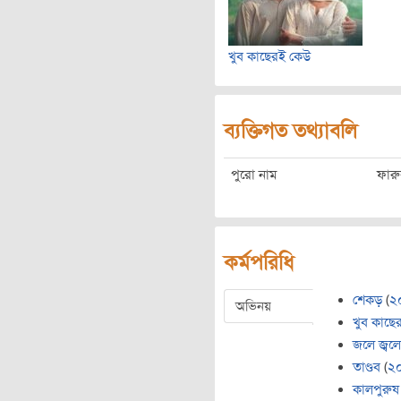
খুব কাছেরই কেউ
ব্যক্তিগত তথ্যাবলি
পুরো নাম
ফার
কর্মপরিধি
শেকড়
(
২
অভিনয়
খুব কাছে
জলে জ্বলে
তাণ্ডব
(
২
কালপুরুষ