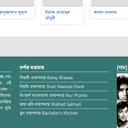
য়াদুজ্জামান ফুয়াদ
নিয়াজ মোহাম্মদ
কাজল দেবনাথ
চৌধুরী
দর্শক মতামত
[গান]
্ছে এবং
বিজলী
প্রকাশনায়
Balay Biswas
ময়। এই
নিয়তি
প্রকাশনায়
Shah Nawaze Pavel
াবেজ -
সিনেমা
নিঃস্বার্থ ভালোবাসা
প্রকাশনায়
Nur Pranto
চ্চিত্র
ছায়া-ছবি
প্রকাশনায়
Shahed Salman
লা মুভি
ডুব
প্রকাশনায়
Bachelor's Kitchen