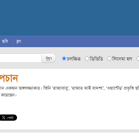
ছবি
ব্লগ
খুঁজুন
চলচ্চিত্র
ডিভিডি
সিনেমা হল
ূপচান
ান একজন অঙ্গসজ্জাকার। তিনি ‘রাজাবাবু’, ‘রাজার ভাই বাদশা’, ‘ওয়ান্টেড’ প্রভৃতি ছ
 করেছেন।