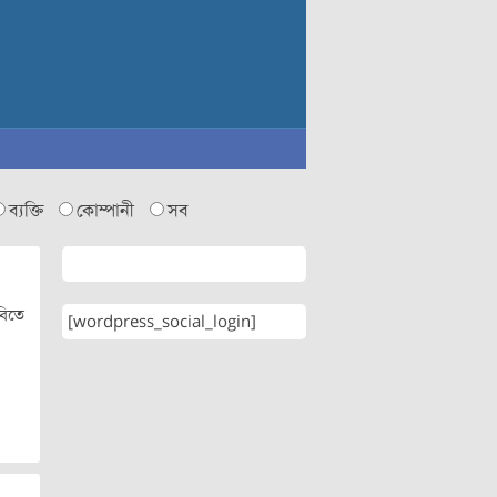
ব্যক্তি
কোম্পানী
সব
বিতে
[wordpress_social_login]