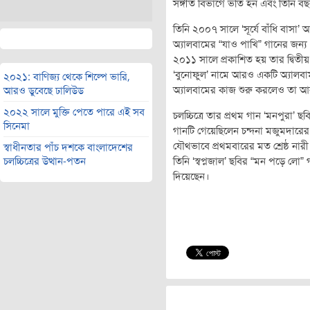
সঙ্গীত বিভাগে ভর্তি হন এবং তিনি বছর
তিনি ২০০৭ সালে ‘সূর্যে বাঁধি বাসা
অ্যালবামের “যাও পাখি” গানের জন্য
২০১১ সালে প্রকাশিত হয় তার দ্বিত
‘বুনোফুল’ নামে আরও ‍একটি অ্যালবা
২০২১: বাণিজ্য থেকে শিল্পে ভারি,
অ্যালবামের কাজ শুরু করলেও তা আর
আরও ডুবেছে ঢালিউড
২০২২ সালে মুক্তি পেতে পারে এই সব
চলচ্চিত্রে তার প্রথম গান ‘মনপুরা’
সিনেমা
গানটি গেয়েছিলেন চন্দনা মজুমদারের 
যৌথভাবে প্রথমবারের মত শ্রেষ্ঠ নারী 
স্বাধীনতার পাঁচ দশকে বাংলাদেশের
তিনি ‘স্বপ্নজাল’ ছবির “মন পড়ে লো”
চলচ্চিত্রের উত্থান-পতন
দিয়েছেন।