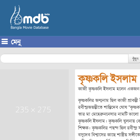
মেনু
Skip to content
খুঁজুন
কৃষ্ণকলি ইসলাম
কাজী কৃষ্ণকলি ইসলাম হলেন একজন ব
কৃষ্ণকলির জন্মনাম ছিল কাজী শ্রাবন
রবীন্দ্রজয়ন্তীতে শান্তিদেব ঘোষ “ক
তার মা মেহেরুননেসার নামটি ভালো 
কৃষ্ণকলি ইসলাম। কৃষ্ণকলি খুলনায়
শিক্ষক। কৃষ্ণকলির পছন্দ ছিল রবীন্দ্র
বসুদেব বিশ্বাসের কাছে শাস্ত্রীয় সঙ্