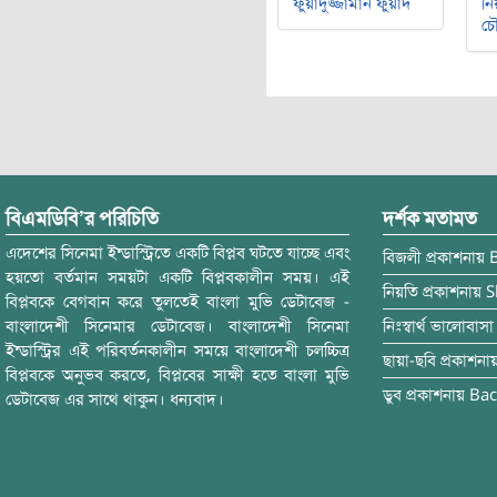
ফুয়াদুজ্জামান ফুয়াদ
নি
চৌ
বিএমডিবি’র পরিচিতি
দর্শক মতামত
এদেশের সিনেমা ইন্ডাস্ট্রিতে একটি বিপ্লব ঘটতে যাচ্ছে এবং
বিজলী
প্রকাশনায়
হয়তো বর্তমান সময়টা একটি বিপ্লবকালীন সময়। এই
নিয়তি
প্রকাশনায়
S
বিপ্লবকে বেগবান করে তুলতেই বাংলা মুভি ডেটাবেজ -
বাংলাদেশী সিনেমার ডেটাবেজ। বাংলাদেশী সিনেমা
নিঃস্বার্থ ভালোবাসা
ইন্ডাস্ট্রির এই পরিবর্তনকালীন সময়ে বাংলাদেশী চলচ্চিত্র
ছায়া-ছবি
প্রকাশনা
বিপ্লবকে অনুভব করতে, বিপ্লবের সাক্ষী হতে বাংলা মুভি
ডুব
প্রকাশনায়
Bac
ডেটাবেজ এর সাথে থাকুন। ধন্যবাদ।