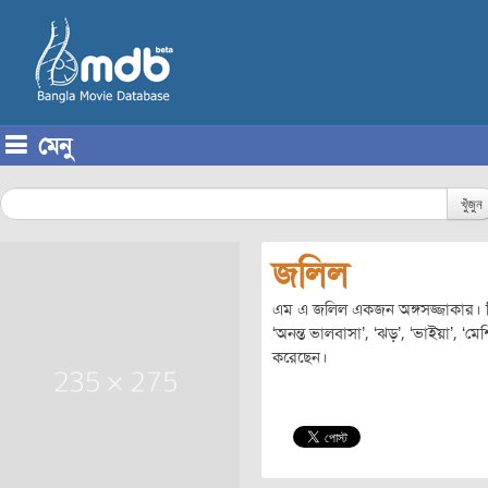
মেনু
Skip to content
খুঁজুন
জলিল
এম এ জলিল একজন অঙ্গসজ্জাকার। তিন
‘অনন্ত ভালবাসা’, ‘ঝড়’, ‘ভাইয়া’, ‘ম
করেছেন।