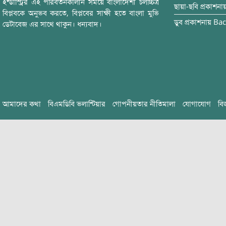
ইন্ডাস্ট্রির এই পরিবর্তনকালীন সময়ে বাংলাদেশী চলচ্চিত্র
ছায়া-ছবি
প্রকাশনা
বিপ্লবকে অনুভব করতে, বিপ্লবের সাক্ষী হতে বাংলা মুভি
ডুব
প্রকাশনায়
Bac
ডেটাবেজ এর সাথে থাকুন। ধন্যবাদ।
আমাদের কথা
বিএমডিবি ভলান্টিয়ার
গোপনীয়তার নীতিমালা
যোগাযোগ
বি