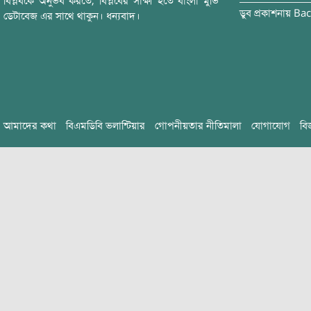
বিপ্লবকে অনুভব করতে, বিপ্লবের সাক্ষী হতে বাংলা মুভি
ডুব
প্রকাশনায়
Bac
ডেটাবেজ এর সাথে থাকুন। ধন্যবাদ।
আমাদের কথা
বিএমডিবি ভলান্টিয়ার
গোপনীয়তার নীতিমালা
যোগাযোগ
বি