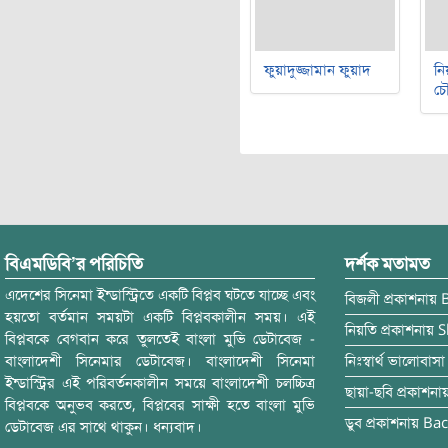
ফুয়াদুজ্জামান ফুয়াদ
নি
চৌ
বিএমডিবি’র পরিচিতি
দর্শক মতামত
এদেশের সিনেমা ইন্ডাস্ট্রিতে একটি বিপ্লব ঘটতে যাচ্ছে এবং
বিজলী
প্রকাশনায়
হয়তো বর্তমান সময়টা একটি বিপ্লবকালীন সময়। এই
নিয়তি
প্রকাশনায়
S
বিপ্লবকে বেগবান করে তুলতেই বাংলা মুভি ডেটাবেজ -
বাংলাদেশী সিনেমার ডেটাবেজ। বাংলাদেশী সিনেমা
নিঃস্বার্থ ভালোবাসা
ইন্ডাস্ট্রির এই পরিবর্তনকালীন সময়ে বাংলাদেশী চলচ্চিত্র
ছায়া-ছবি
প্রকাশনা
বিপ্লবকে অনুভব করতে, বিপ্লবের সাক্ষী হতে বাংলা মুভি
ডুব
প্রকাশনায়
Bac
ডেটাবেজ এর সাথে থাকুন। ধন্যবাদ।