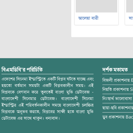
আলেয়া বারী
সা
বিএমডিবি’র পরিচিতি
দর্শক মতামত
এদেশের সিনেমা ইন্ডাস্ট্রিতে একটি বিপ্লব ঘটতে যাচ্ছে এবং
বিজলী
প্রকাশনায়
হয়তো বর্তমান সময়টা একটি বিপ্লবকালীন সময়। এই
নিয়তি
প্রকাশনায়
S
বিপ্লবকে বেগবান করে তুলতেই বাংলা মুভি ডেটাবেজ -
বাংলাদেশী সিনেমার ডেটাবেজ। বাংলাদেশী সিনেমা
নিঃস্বার্থ ভালোবাসা
ইন্ডাস্ট্রির এই পরিবর্তনকালীন সময়ে বাংলাদেশী চলচ্চিত্র
ছায়া-ছবি
প্রকাশনা
বিপ্লবকে অনুভব করতে, বিপ্লবের সাক্ষী হতে বাংলা মুভি
ডুব
প্রকাশনায়
Bac
ডেটাবেজ এর সাথে থাকুন। ধন্যবাদ।