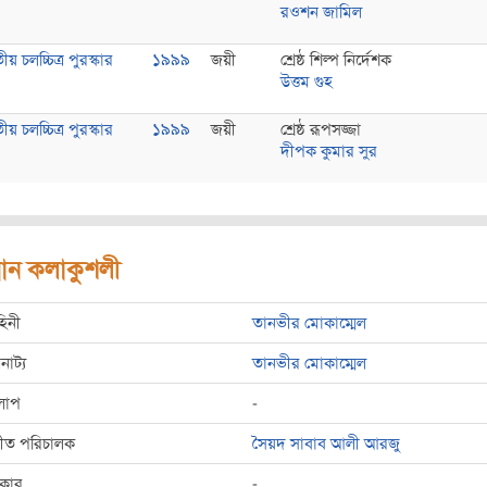
রওশন জামিল
য় চলচ্চিত্র পুরস্কার
১৯৯৯
জয়ী
শ্রেষ্ঠ শিল্প নির্দেশক
উত্তম গুহ
য় চলচ্চিত্র পুরস্কার
১৯৯৯
জয়ী
শ্রেষ্ঠ রূপসজ্জা
দীপক কুমার সুর
রধান কলাকুশলী
হিনী
তানভীর মোকাম্মেল
রনাট্য
তানভীর মোকাম্মেল
লাপ
-
্গীত পরিচালক
সৈয়দ সাবাব আলী আরজু
রকার
-