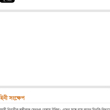
হিনী সংক্ষেপ
য়সী বিপত্নীক শশীকান্ত সেনগুপ্ত পেশায় উকিল। এদের সঙ্গে বাস করেন মিনতি-বিদ্যু