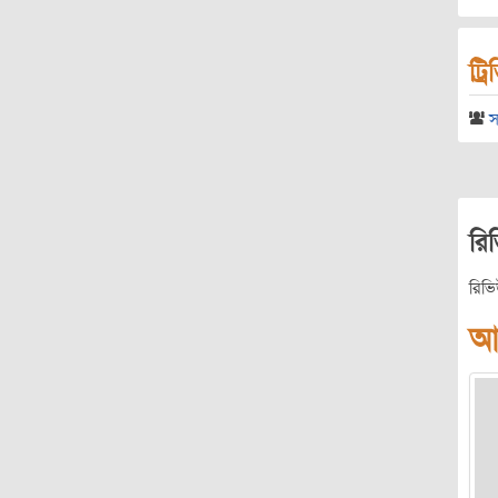
ট্র
স
রি
রিভ
আ