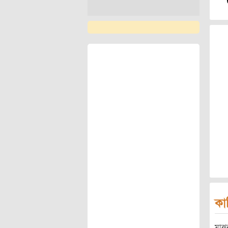
কা
মাঝব