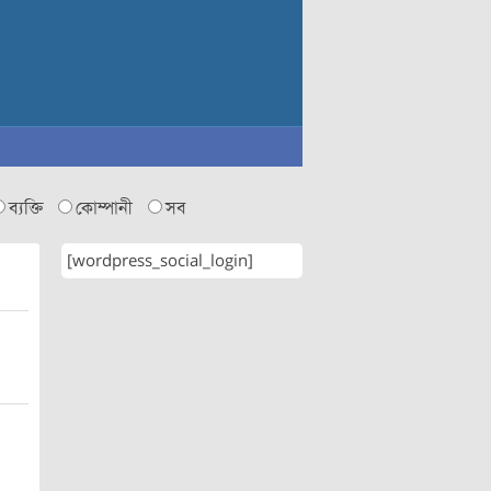
ব্যক্তি
কোম্পানী
সব
[wordpress_social_login]