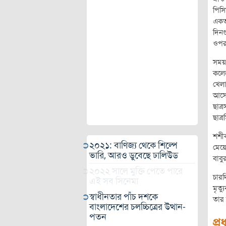
পিসি
একতল
দিনগ
ওপর।
সময়
কলেজ
খেলা
আসে 
ছাত্
ছাত্
শশীক
২০২১: বাণিজ্য থেকে শিল্পে
মেয়ে
ভারি, আরও ডুবেছে ঢালিউড
বাবু
২০২২ সালে মুক্তি পেতে পারে
চারদ
এই সব সিনেমা
মৃত্
স্বাধীনতার পাঁচ দশকে
তার 
বাংলাদেশের চলচ্চিত্রের উত্থান-
পতন
প্র