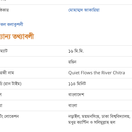
তিকার
মোহাম্মদ জাকারিয়া
কল কলাকুশলী
যান্য তথ্যাবলী
ম্যাট
১৬ মি.মি.
রঙিন
রেজী নাম
Quiet Flows the River Chitra
্ঘ্য (রান টাইম)
১১৪ মিনিট
শ
বাংলাদেশ
ষা
বাংলা
ুটিং লোকেশন
নড়াইল, ময়মনসিংহ, ঢাকা বিশ্ববিদ্যালয়,
মধুর ক্যান্টিন ও সলিমুল্লাহ হল