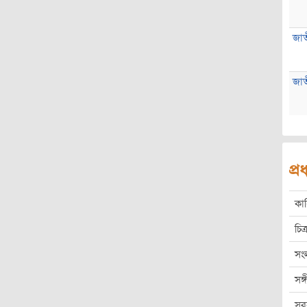
জাতী
জাতী
প্
কা
চিত্
সং
সঙ
সু