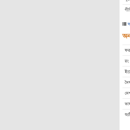
গী
স
অন্
ফর
রং
ইং
দৈর
দে
ভা
শ্য