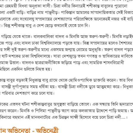
মা স্নেহময়ী বিধবা অনুপ্রভা দাসী। চিত্রা নদীর কিনারেই শশীকান্ত বাবুদের পুরোনো
া একটি বাড়ি। বাড়ির নাম পান্থনীড়। পাকিস্তান আমলের সাম্প্রদায়িকতার সেই বিকা
ুলোতে এবং সংখ্যালঘু সম্প্রদায়ের দেশত্যাগের পরিপ্রেক্ষিতে অনেকেরই নজর ওই বাড়
 কিন্তু শশীকান্ত বাবু এ দেশ ছেড়ে কখনোই যেতে চান নি।
 গড়িয়ে যেতে থাকে। বালকবালিকা বাদল ও মিনতি আজ তরুণ-তরুণী। মিনতি নড়াই
ে পড়ে এবং বাদল ঢাকা বিশ্ববিদ্যালয়ে পড়তে যায়। ভিন্ন সম্প্রদায়ের হলেও শৈশবের
র সঙ্গী দুই তরুণ-তরুণীর মধ্যে একসময় জন্মায় প্রেমের অনুভূতি। তরুণ বাদল পড়ত
ষাট দশকের ঢাকা বিশ্ববিদালয়ে। সারা দেশজুড়ে তখন গণতন্ত্র ও স্বাধিকারের দাবিতে
রসমাজ উত্তাল। বাদলও ছাত্ররাজনীতিতে জড়িয়ে পড়ে এবং সামরিক শাসনবিরোধী
রমিছিলে একদিন গুলিতে নিহত হয়।
ান্ত বাবুর বড়ভাই নিধুকান্ত বাবু গ্রামে থেকে হোমিওপ্যাথিক ডাক্তারি করেন। তার বিধ
 বাসন্তী দুর্গাপূজার সময় ধর্ষিতা হয়। বাসন্তী চিত্রা নদীতে ডুবে আত্মহত্যা করে। নিধুকান
র পরিবার দেশত্যাগ করে চলে যায়।
িকের এতসব ঘটনা শশীকান্তবাবুর অসুস্থতা বাড়িয়ে তোলে। এক সন্ধ্যায় তিনি হৃদরোগ
যুবরণ করেন। মিনতি ও পিসিমা পান্থনীড় ত্যাগ করে কলকাতার উদ্দেশে পাড়ি জমায়।
কিনারে বহমান এই মানবনাট্যের এক চিরন্তন সাক্ষী হিসেবে বয়ে চলে চিত্রা নদী…।
ধান অভিনেতা - অভিনেত্রী