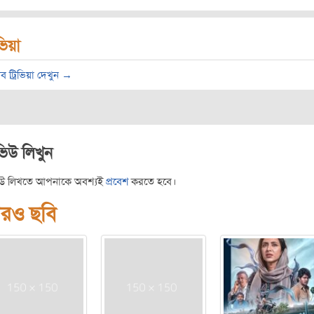
িভিয়া
ব ট্রিভিয়া দেখুন →
ভিউ লিখুন
িউ লিখতে আপনাকে অবশ্যই
প্রবেশ
করতে হবে।
রও ছবি