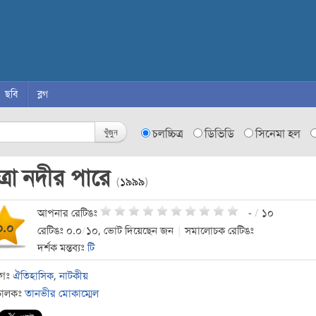
ছবি
ব্লগ
খুঁজুন
চলচ্চিত্র
ডিভিডি
সিনেমা হল
ত্রা নদীর পারে
(
১৯৯৯
)
আপনার রেটিঙঃ
-
/
১০
০.০
রেটিঙঃ ০.০
/
১০, ভোট দিয়েছেন জন
|
সমালোচক রেটিঙঃ
দর্শক মন্তব্যঃ
টি
াগঃ
ঐতিহাসিক
,
নাটকীয়
চালকঃ
তানভীর মোকাম্মেল