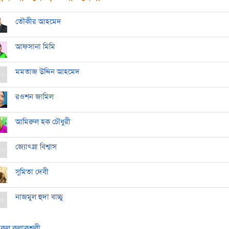
তৌকীর আহমেদ
আফসানা মিমি
মমতাজ উদ্দিন আহমেদ
রওশন জামিল
আমিরুল হক চৌধুরী
জ্যোৎস্না বিশ্বাস
সুমিতা দেবী
নাজমুল হুদা বাচ্চু
কল কলাকুশলী