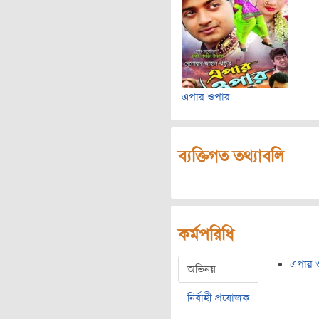
এপার ওপার
ব্যক্তিগত তথ্যাবলি
কর্মপরিধি
এপার 
অভিনয়
নির্বাহী প্রযোজক