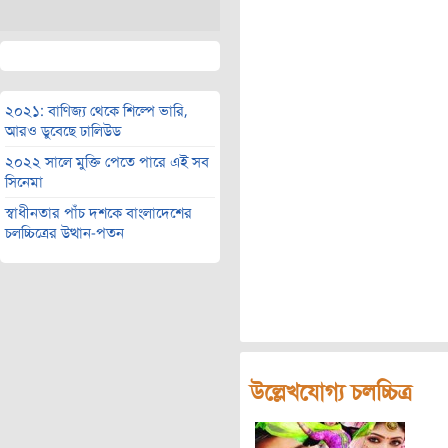
২০২১: বাণিজ্য থেকে শিল্পে ভারি,
আরও ডুবেছে ঢালিউড
২০২২ সালে মুক্তি পেতে পারে এই সব
সিনেমা
স্বাধীনতার পাঁচ দশকে বাংলাদেশের
চলচ্চিত্রের উত্থান-পতন
উল্লেখযোগ্য চলচ্চিত্র