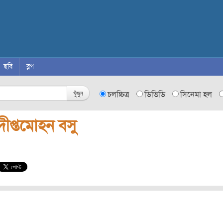
ছবি
ব্লগ
খুঁজুন
চলচ্চিত্র
ডিভিডি
সিনেমা হল
দীপ্তমোহন বসু