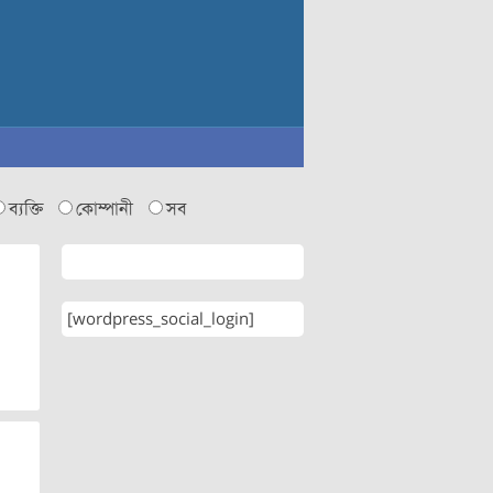
ব্যক্তি
কোম্পানী
সব
[wordpress_social_login]