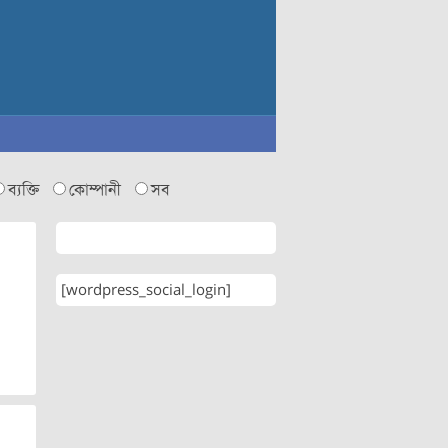
ব্যক্তি
কোম্পানী
সব
[wordpress_social_login]