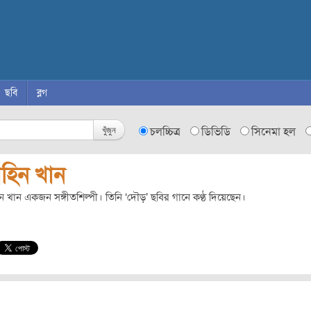
ছবি
ব্লগ
খুঁজুন
চলচ্চিত্র
ডিভিডি
সিনেমা হল
াহিন খান
ন খান একজন সঙ্গীতশিল্পী। তিনি ‘দৌড়’ ছবির গানে কণ্ঠ দিয়েছেন।