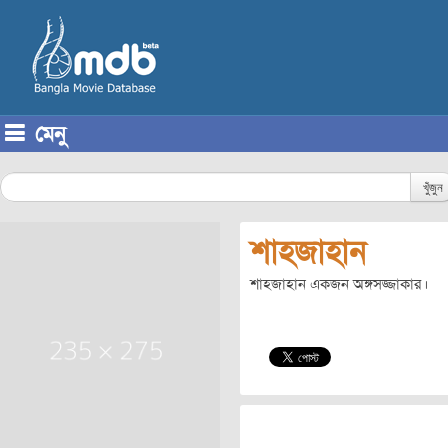
মেনু
Skip to content
খুঁজুন
শাহজাহান
শাহজাহান একজন অঙ্গসজ্জাকার।