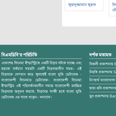
ফুয়াদুজ্জামান ফুয়াদ
নি
চৌ
বিএমডিবি’র পরিচিতি
দর্শক মতামত
এদেশের সিনেমা ইন্ডাস্ট্রিতে একটি বিপ্লব ঘটতে যাচ্ছে এবং
বিজলী
প্রকাশনায়
হয়তো বর্তমান সময়টা একটি বিপ্লবকালীন সময়। এই
নিয়তি
প্রকাশনায়
S
বিপ্লবকে বেগবান করে তুলতেই বাংলা মুভি ডেটাবেজ -
বাংলাদেশী সিনেমার ডেটাবেজ। বাংলাদেশী সিনেমা
নিঃস্বার্থ ভালোবাসা
ইন্ডাস্ট্রির এই পরিবর্তনকালীন সময়ে বাংলাদেশী চলচ্চিত্র
ছায়া-ছবি
প্রকাশনা
বিপ্লবকে অনুভব করতে, বিপ্লবের সাক্ষী হতে বাংলা মুভি
ডুব
প্রকাশনায়
Bac
ডেটাবেজ এর সাথে থাকুন। ধন্যবাদ।