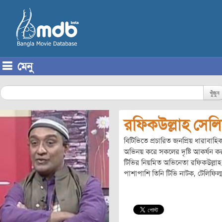
মেনু
Skip to content
খুঁজুন
রফিকউল্লাহ সেল
বিটিভিতে প্রচারিত জনপ্রিয় ধারাবাহ
অভিনয় করে সকলের দৃষ্টি আকর্ষন ক
টিভির নিয়মিত অভিনেতা রফিকউল্লাহ 
পাশাপাশি তিনি টিভি নাটক, টেলিফিল্ম