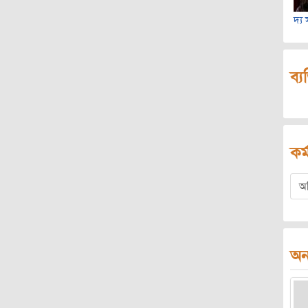
দ্য
ব্য
কর্
অ
অন্