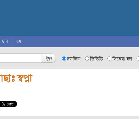
ছবি
ব্লগ
খুঁজুন
চলচ্চিত্র
ডিভিডি
সিনেমা হল
ছাঃ স্বপ্না