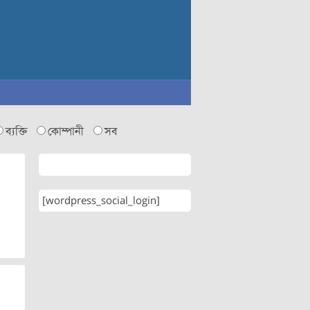
ব্যক্তি
কোম্পানী
সব
[wordpress_social_login]