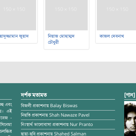
য়াদুজ্জামান ফুয়াদ
নিয়াজ মোহাম্মদ
কাজল দেবনাথ
চৌধুরী
দর্শক মতামত
[গান]
্ছে এবং
বিজলী
প্রকাশনায়
Balay Biswas
ময়। এই
নিয়তি
প্রকাশনায়
Shah Nawaze Pavel
াবেজ -
সিনেমা
নিঃস্বার্থ ভালোবাসা
প্রকাশনায়
Nur Pranto
চ্চিত্র
ছায়া-ছবি
প্রকাশনায়
Shahed Salman