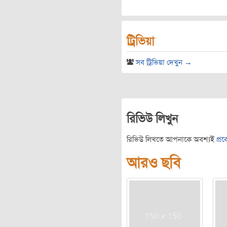
ট্রিভিয়া
সব ট্রিভিয়া দেখুন →
রিভিউ লিখুন
রিভিউ লিখতে আপনাকে অবশ্যই
প্র
আরও ছবি