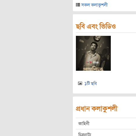
সকল কলাকুশলী
ছবি এবং ভিডিও
১টি ছবি
প্রধান কলাকুশলী
কাহিনী
চিত্রনাট্য