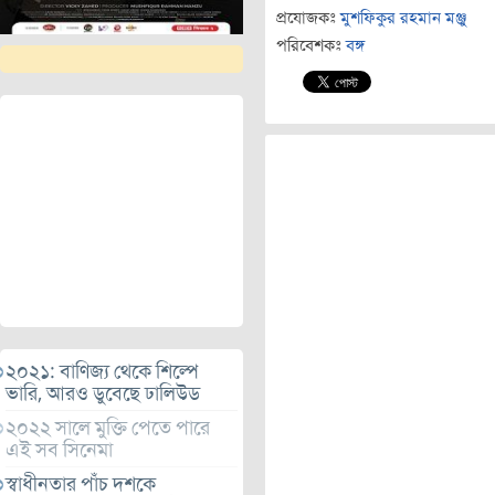
প্রযোজকঃ
মুশফিকুর রহমান মঞ্জু
পরিবেশকঃ
বঙ্গ
২০২১: বাণিজ্য থেকে শিল্পে
ভারি, আরও ডুবেছে ঢালিউড
২০২২ সালে মুক্তি পেতে পারে
এই সব সিনেমা
স্বাধীনতার পাঁচ দশকে