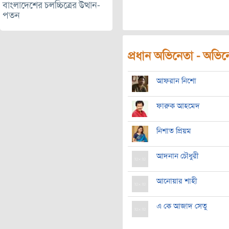
বাংলাদেশের চলচ্চিত্রের উত্থান-
পতন
প্রধান অভিনেতা - অভিনেত
আফরান নিশো
ফারুক আহমেদ
নিশাত প্রিয়ম
আদনান চৌধুরী
আনোয়ার শাহী
এ কে আজাদ সেতু