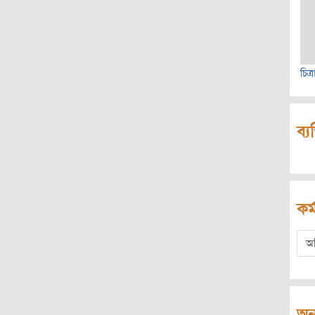
চিত
ব্য
কর্
অ
অন্