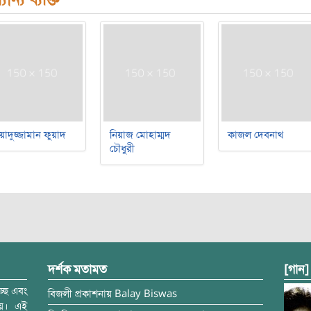
য়াদুজ্জামান ফুয়াদ
নিয়াজ মোহাম্মদ
কাজল দেবনাথ
চৌধুরী
দর্শক মতামত
[গান]
্ছে এবং
বিজলী
প্রকাশনায়
Balay Biswas
ময়। এই