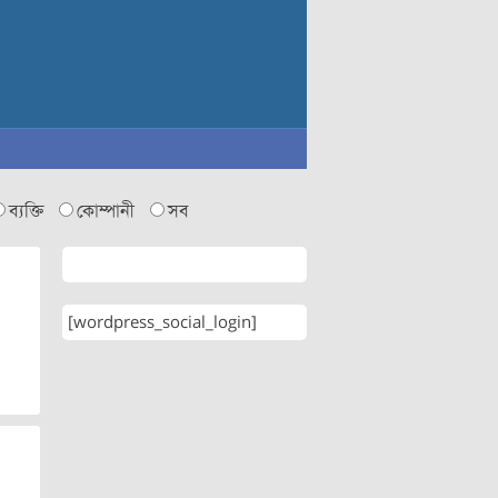
ব্যক্তি
কোম্পানী
সব
[wordpress_social_login]