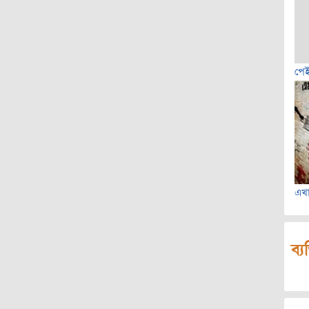
পেই
এখ
ব্য