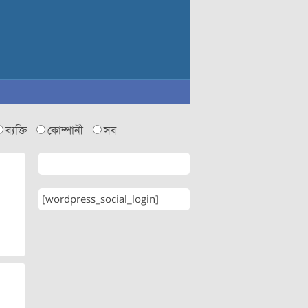
ব্যক্তি
কোম্পানী
সব
[wordpress_social_login]