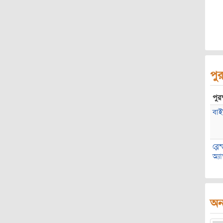
পুর
পুরষ
বাই
ব্ল
অ্য
অন্