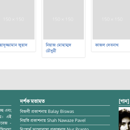
য়াদুজ্জামান ফুয়াদ
নিয়াজ মোহাম্মদ
কাজল দেবনাথ
চৌধুরী
দর্শক মতামত
[গান]
্ছে এবং
বিজলী
প্রকাশনায়
Balay Biswas
ময়। এই
নিয়তি
প্রকাশনায়
Shah Nawaze Pavel
াবেজ -
সিনেমা
নিঃস্বার্থ ভালোবাসা
প্রকাশনায়
Nur Pranto