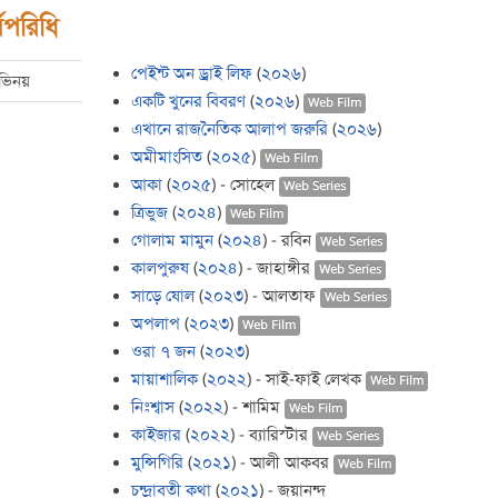
মপরিধি
পেইন্ট অন ড্রাই লিফ
(
২০২৬
)
ভিনয়
একটি খুনের বিবরণ
(
২০২৬
)
Web Film
এখানে রাজনৈতিক আলাপ জরুরি
(
২০২৬
)
অমীমাংসিত
(
২০২৫
)
Web Film
আকা
(
২০২৫
) - সোহেল
Web Series
ত্রিভুজ
(
২০২৪
)
Web Film
গোলাম মামুন
(
২০২৪
) - রবিন
Web Series
কালপুরুষ
(
২০২৪
) - জাহাঙ্গীর
Web Series
সাড়ে ষোল
(
২০২৩
) - আলতাফ
Web Series
অপলাপ
(
২০২৩
)
Web Film
ওরা ৭ জন
(
২০২৩
)
মায়াশালিক
(
২০২২
) - সাই-ফাই লেখক
Web Film
নিঃশ্বাস
(
২০২২
) - শামিম
Web Film
কাইজার
(
২০২২
) - ব্যারিস্টার
Web Series
মুন্সিগিরি
(
২০২১
) - আলী আকবর
Web Film
চন্দ্রাবতী কথা
(
২০২১
) - জয়ানন্দ