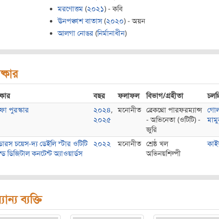
মরণোত্তম
(
২০২১
) - কবি
ঊনপঞ্চাশ বাতাস
(
২০২০
) - অয়ন
আলগা নোঙর
(
নির্মানাধীন
)
ষ্কার
্কার
বছর
ফলাফল
বিভাগ/গ্রহীতা
চলচ্চ
ফা পুরস্কার
২০২৪
,
মনোনীত
ব্রেকথ্রো পারফরম্যান্স
গোল
২০২৫
- অভিনেতা (ওটিটি) -
মামু
জুরি
েন্ডারস চয়েস-দ্য ডেইলি স্টার ওটিটি
২০২২
মনোনীত
শ্রেষ্ঠ খল
কাই
ান্ড ডিজিটাল কনটেন্ট অ্যাওয়ার্ডস
অভিনয়শিল্পী
যান্য ব্যক্তি