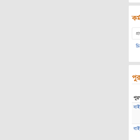
কর্
প্
চি
পুর
পুরষ
বাই
বাই