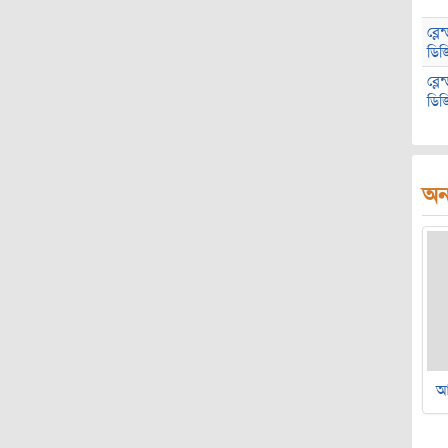
ব্লে
ডিজ
ব্লে
ডিজ
অন্
আ