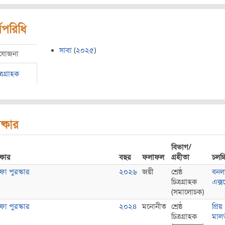
মপরিধি
সাবা
(
২০২৫
)
রযোজনা
ত্রগ্রাহক
ষ্কার
বিভাগ/
্কার
বছর
ফলাফল
গ্রহীতা
চলচ্চি
ফা পুরস্কার
২০২৬
জয়ী
শ্রেষ্ঠ
বনল
চিত্রগ্রাহক
এক্সপ
(সমালোচক)
ফা পুরস্কার
২০২৪
মনোনীত
শ্রেষ্ঠ
প্রিয়
চিত্রগ্রাহক
মাল