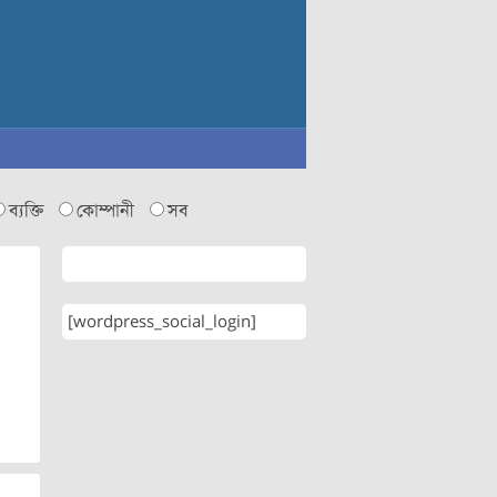
ব্যক্তি
কোম্পানী
সব
[wordpress_social_login]