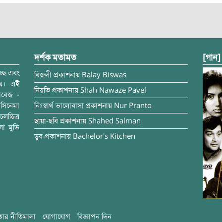
দর্শক মতামত
[গান]
্ছে এবং
বিজলী
প্রকাশনায়
Balay Biswas
ময়। এই
নিয়তি
প্রকাশনায়
Shah Nawaze Pavel
াবেজ -
সিনেমা
নিঃস্বার্থ ভালোবাসা
প্রকাশনায়
Nur Pranto
চ্চিত্র
ছায়া-ছবি
প্রকাশনায়
Shahed Salman
লা মুভি
ডুব
প্রকাশনায়
Bachelor's Kitchen
ার নীতিমালা
যোগাযোগ
বিজ্ঞাপন দিন