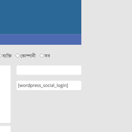
ব্যক্তি
কোম্পানী
সব
[wordpress_social_login]