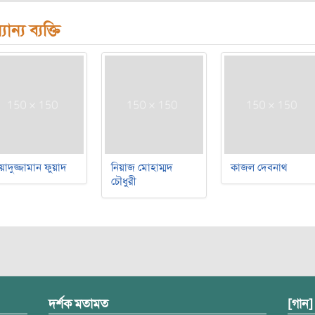
যান্য ব্যক্তি
য়াদুজ্জামান ফুয়াদ
নিয়াজ মোহাম্মদ
কাজল দেবনাথ
চৌধুরী
দর্শক মতামত
[গান]