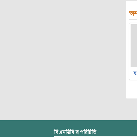
অন্
ফু
বিএমডিবি’র পরিচিতি