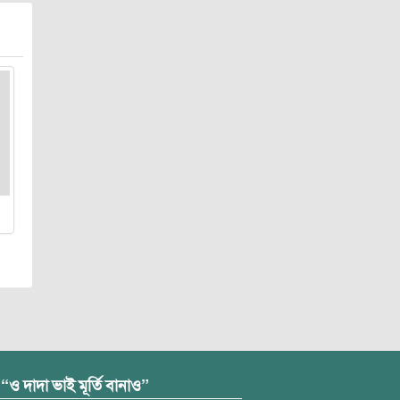
 “ও দাদা ভাই মূর্তি বানাও”