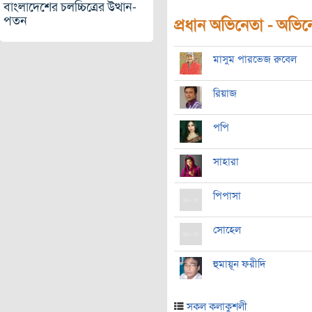
বাংলাদেশের চলচ্চিত্রের উত্থান-
পতন
প্রধান অভিনেতা - অভিনেত
মাসুম পারভেজ রুবেল
রিয়াজ
পপি
সাহারা
পিপাসা
সোহেল
হুমায়ূন ফরীদি
সকল কলাকুশলী