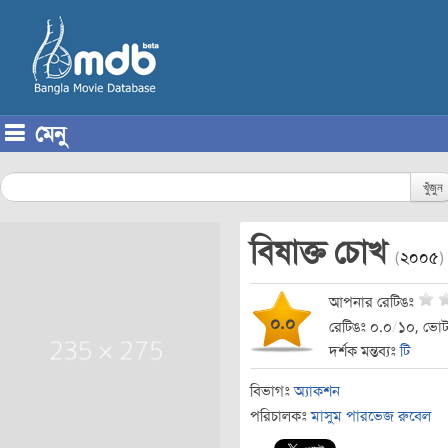
মেনু
Skip to content
খুঁজুন
বিষাক্ত চোখ
(
২০০৫
)
আপনার রেটিঙঃ
০.০
রেটিঙঃ ০.০
/
১০, ভোট
দর্শক মন্তব্যঃ
টি
বিভাগঃ
অ্যাকশন
পরিচালকঃ
মাসুম পারভেজ রুবেল