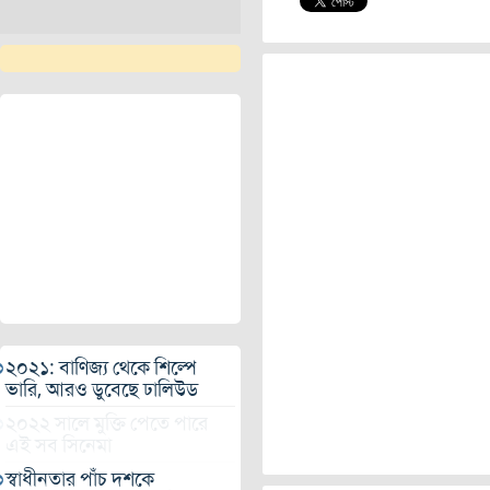
২০২১: বাণিজ্য থেকে শিল্পে
ভারি, আরও ডুবেছে ঢালিউড
২০২২ সালে মুক্তি পেতে পারে
এই সব সিনেমা
স্বাধীনতার পাঁচ দশকে