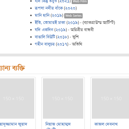
যদি কিন্তু তবুও
(
২০২১
)
Web Film
রূপসা নদীর বাঁকে
(
২০২০
)
মানি হানি
(
২০১৯
)
Web Series
ইতি, তোমারই ঢাকা
(
২০১৯
) - (ব্যাকগ্রাউন্ড আর্টিস্ট)
যদি একদিন
(
২০১৯
) - অরিত্রীর বান্ধবী
বাঙালি বিউটি
(
২০১৮
) - তুশি
গহীন বালুচর
(
২০১৭
) - অতিথি
যান্য ব্যক্তি
য়াদুজ্জামান ফুয়াদ
নিয়াজ মোহাম্মদ
কাজল দেবনাথ