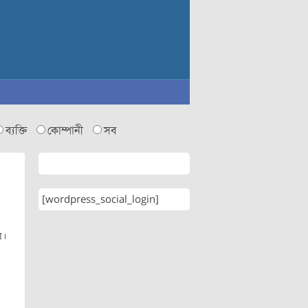
ব্যক্তি
কোম্পানী
সব
[wordpress_social_login]
র।