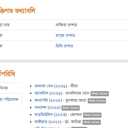
ক্তিগত তথ্যাবলি
রো নাম
নাজিবা বাশার
তা
মাসুম বাশার
তা
মিলি বাশার
মপরিধি
বনলতা সেন
(
২০২৬
) - লীলা
ভিনয়
ক্যাকটাস
(
২০২৬
) - মানসিবের বোন
Web Series
ত্য পরিচালক
কানাগলি
(
২০২৫
) - মুনতাহা জারা
Web Series
ননসেন্স
(
২০২৫
)
Web Series
মারকিউলিস
(
২০২৩
) - জোসনা
Web Series
কাইজার
(
২০২২
) - ডা. তানিয়া
Web Series