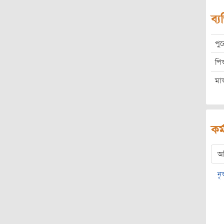
ব্য
পু
পি
মা
কর্
অ
নৃ