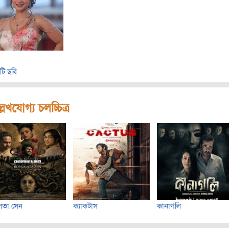
টি ছবি
লেখযোগ্য চলচ্চিত্র
লতা সেন
ক্যাকটাস
কানাগলি