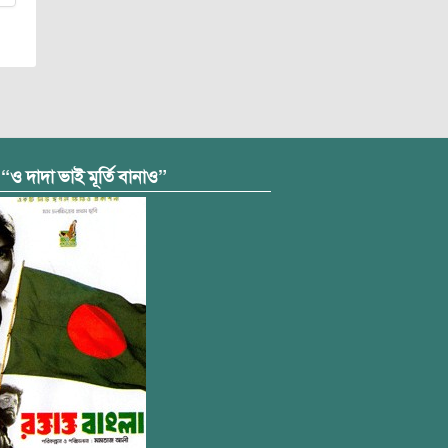
 “ও দাদা ভাই মূর্তি বানাও”