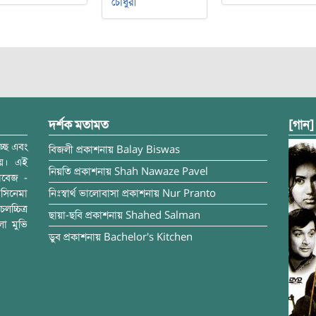
চৌধুরী
দর্শক মতামত
[গান]
্ছে এবং
বিজলী
প্রকাশনায়
Balay Biswas
ময়। এই
নিয়তি
প্রকাশনায়
Shah Nawaze Pavel
াবেজ -
সিনেমা
নিঃস্বার্থ ভালোবাসা
প্রকাশনায়
Nur Pranto
চ্চিত্র
ছায়া-ছবি
প্রকাশনায়
Shahed Salman
লা মুভি
ডুব
প্রকাশনায়
Bachelor's Kitchen