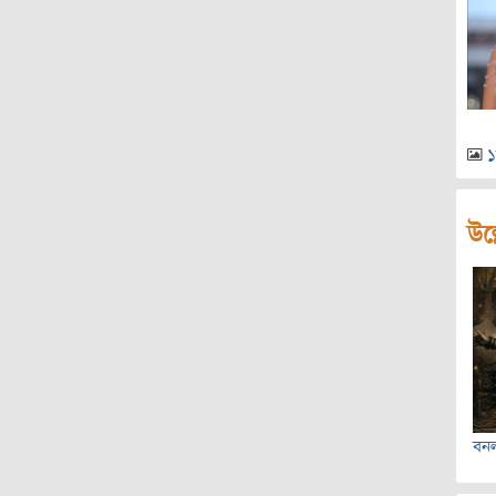
১
উল্
বন