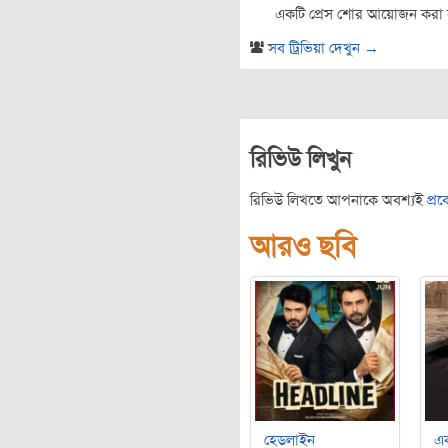
একটি প্রেস শোর আয়োজন করা
সব ট্রিভিয়া দেখুন →
রিভিউ লিখুন
রিভিউ লিখতে আপনাকে অবশ্যই
প্র
আরও ছবি
হেডলাইন
এক