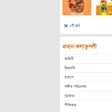
২টি ছবি
প্রধান কলাকুশলী
কাহিনী
চিত্রনাট্য
সংলাপ
সঙ্গীত পরিচালক
সুরকার
গীতিকার