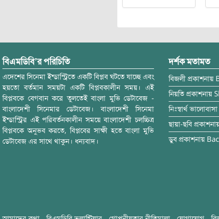
বিএমডিবি’র পরিচিতি
দর্শক মতামত
এদেশের সিনেমা ইন্ডাস্ট্রিতে একটি বিপ্লব ঘটতে যাচ্ছে এবং
বিজলী
প্রকাশনায়
হয়তো বর্তমান সময়টা একটি বিপ্লবকালীন সময়। এই
নিয়তি
প্রকাশনায়
S
বিপ্লবকে বেগবান করে তুলতেই বাংলা মুভি ডেটাবেজ -
বাংলাদেশী সিনেমার ডেটাবেজ। বাংলাদেশী সিনেমা
নিঃস্বার্থ ভালোবাসা
ইন্ডাস্ট্রির এই পরিবর্তনকালীন সময়ে বাংলাদেশী চলচ্চিত্র
ছায়া-ছবি
প্রকাশনা
বিপ্লবকে অনুভব করতে, বিপ্লবের সাক্ষী হতে বাংলা মুভি
ডুব
প্রকাশনায়
Bac
ডেটাবেজ এর সাথে থাকুন। ধন্যবাদ।
আমাদের কথা
বিএমডিবি ভলান্টিয়ার
গোপনীয়তার নীতিমালা
যোগাযোগ
বি