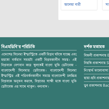
আলেয়া বারী
সা
বিএমডিবি’র পরিচিতি
দর্শক মতামত
এদেশের সিনেমা ইন্ডাস্ট্রিতে একটি বিপ্লব ঘটতে যাচ্ছে এবং
বিজলী
প্রকাশনায়
হয়তো বর্তমান সময়টা একটি বিপ্লবকালীন সময়। এই
নিয়তি
প্রকাশনায়
S
বিপ্লবকে বেগবান করে তুলতেই বাংলা মুভি ডেটাবেজ -
বাংলাদেশী সিনেমার ডেটাবেজ। বাংলাদেশী সিনেমা
নিঃস্বার্থ ভালোবাসা
ইন্ডাস্ট্রির এই পরিবর্তনকালীন সময়ে বাংলাদেশী চলচ্চিত্র
ছায়া-ছবি
প্রকাশনা
বিপ্লবকে অনুভব করতে, বিপ্লবের সাক্ষী হতে বাংলা মুভি
ডুব
প্রকাশনায়
Bac
ডেটাবেজ এর সাথে থাকুন। ধন্যবাদ।