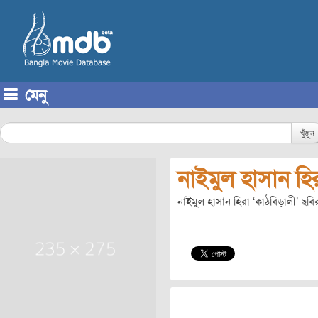
মেনু
Skip to content
খুঁজুন
নাইমুল হাসান হি
নাইমুল হাসান হিরা ‘কাঠবিড়ালী’ ছবির