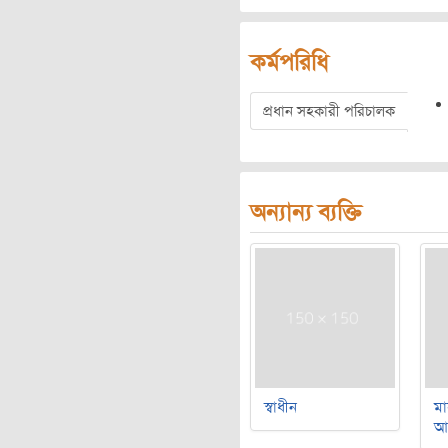
কর্মপরিধি
প্রধান সহকারী পরিচালক
অন্যান্য ব্যক্তি
স্বাধীন
মা
আ