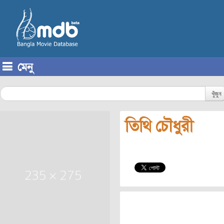
মেনু
Skip to content
খুঁজুন
তিথি চৌধুরী