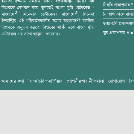
হয়তো বর্তমান সময়টা একটি বিপ্লবকালীন সময়। এই
নিয়তি
প্রকাশনায়
S
বিপ্লবকে বেগবান করে তুলতেই বাংলা মুভি ডেটাবেজ -
বাংলাদেশী সিনেমার ডেটাবেজ। বাংলাদেশী সিনেমা
নিঃস্বার্থ ভালোবাসা
ইন্ডাস্ট্রির এই পরিবর্তনকালীন সময়ে বাংলাদেশী চলচ্চিত্র
ছায়া-ছবি
প্রকাশনা
বিপ্লবকে অনুভব করতে, বিপ্লবের সাক্ষী হতে বাংলা মুভি
ডুব
প্রকাশনায়
Bac
ডেটাবেজ এর সাথে থাকুন। ধন্যবাদ।
আমাদের কথা
বিএমডিবি ভলান্টিয়ার
গোপনীয়তার নীতিমালা
যোগাযোগ
বি