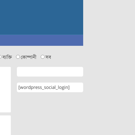
ব্যক্তি
কোম্পানী
সব
[wordpress_social_login]