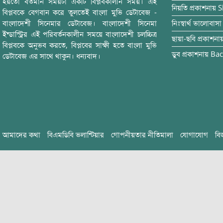
হয়তো বর্তমান সময়টা একটি বিপ্লবকালীন সময়। এই
নিয়তি
প্রকাশনায়
S
বিপ্লবকে বেগবান করে তুলতেই বাংলা মুভি ডেটাবেজ -
বাংলাদেশী সিনেমার ডেটাবেজ। বাংলাদেশী সিনেমা
নিঃস্বার্থ ভালোবাসা
ইন্ডাস্ট্রির এই পরিবর্তনকালীন সময়ে বাংলাদেশী চলচ্চিত্র
ছায়া-ছবি
প্রকাশনা
বিপ্লবকে অনুভব করতে, বিপ্লবের সাক্ষী হতে বাংলা মুভি
ডুব
প্রকাশনায়
Bac
ডেটাবেজ এর সাথে থাকুন। ধন্যবাদ।
আমাদের কথা
বিএমডিবি ভলান্টিয়ার
গোপনীয়তার নীতিমালা
যোগাযোগ
বি