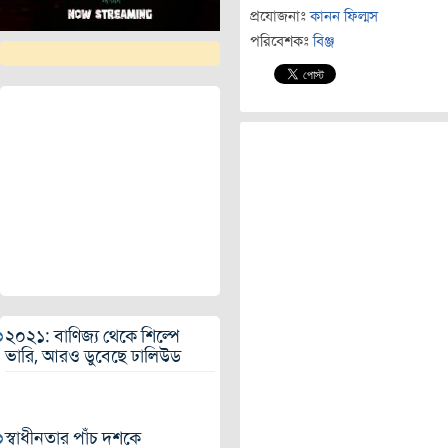
প্রযোজনাঃ
কানন ফিল্মস
পরিবেশকঃ
বিঞ্জ
২০২১: বাণিজ্য থেকে শিল্পে
ভারি, আরও ডুবেছে ঢালিউড
২০২২ সালে মুক্তি পেতে পারে
এই সব সিনেমা
স্বাধীনতার পাঁচ দশকে