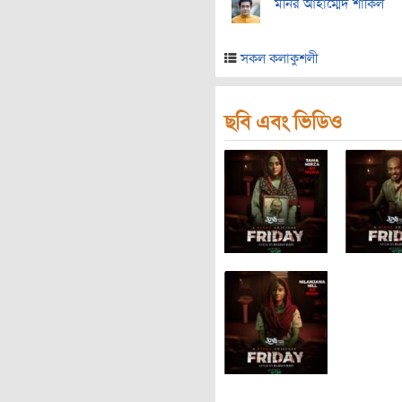
মনির আহাম্মেদ শাকিল
সকল কলাকুশলী
ছবি এবং ভিডিও