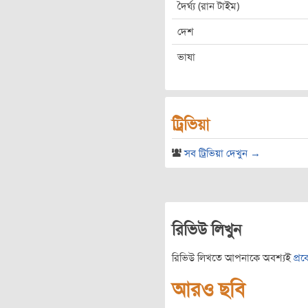
দৈর্ঘ্য (রান টাইম)
দেশ
ভাষা
ট্রিভিয়া
সব ট্রিভিয়া দেখুন →
রিভিউ লিখুন
রিভিউ লিখতে আপনাকে অবশ্যই
প্র
আরও ছবি