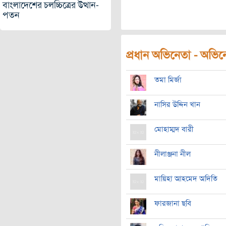
বাংলাদেশের চলচ্চিত্রের উত্থান-
পতন
প্রধান অভিনেতা - অভিনেত
তমা মির্জা
নাসির উদ্দিন খান
মোহাম্মদ বারী
নীলাঞ্জনা নীল
মায়িহা আহমেদ অদিতি
ফারজানা ছবি