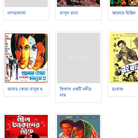
নাগরদোলা
মাসুদ রানা
আলোর মিছিল
আবার তোরা মানুষ হ
তিতাস একটি নদীর
রংবাজ
নাম