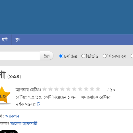
ছবি
ব্লগ
খুঁজুন
চলচ্চিত্র
ডিভিডি
সিনেমা হল
ণা
(
১৯৯৪
)
আপনার রেটিঙঃ
-
/
১০
৭.০
রেটিঙঃ ৭.০
/
১০, ভোট দিয়েছেন ১ জন
|
সমালোচক রেটিঙঃ
দর্শক মন্তব্যঃ
টি
াগঃ
অ্যাকশন
চালকঃ
মালেক আফসারী