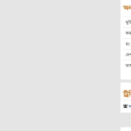
অন্
মুক
ফর
রং
দে
ভা
ট্র
স