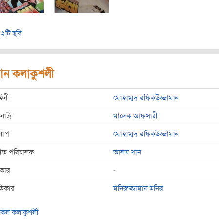
২টি ছবি
রধান কলাকুশলী
হিনী
মোহাম্মদ রফিকউজ্জামান
রনাট্য
মালেক আফসারী
লাপ
মোহাম্মদ রফিকউজ্জামান
্গীত পরিচালক
আলম খান
রকার
-
তিকার
মনিরুজ্জামান মনির
কল কলাকুশলী