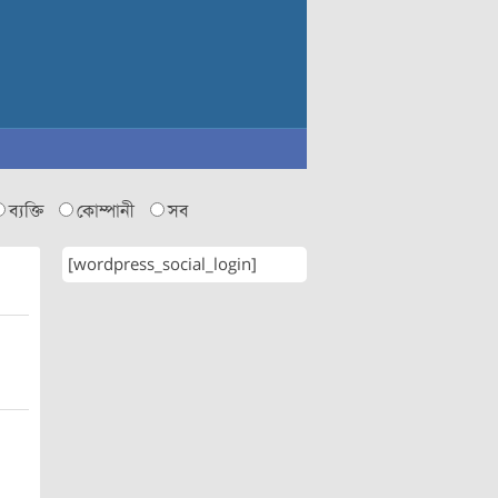
ব্যক্তি
কোম্পানী
সব
[wordpress_social_login]