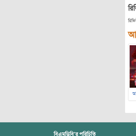
রি
রিভ
আ
অ
বিএমডিবি’র পরিচিতি