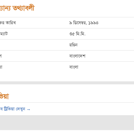
যান্য তথ্যাবলী
্তির তারিখ
৯ ডিসেম্বর, ১৯৯৪
ম্যাট
৩৫ মি.মি.
রঙিন
শ
বাংলাদেশ
ষা
বাংলা
িভিয়া
ব ট্রিভিয়া দেখুন →