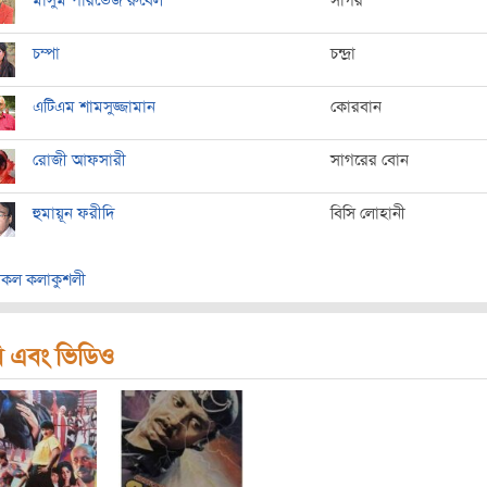
মাসুম পারভেজ রুবেল
সাগর
চম্পা
চন্দ্রা
এটিএম শামসুজ্জামান
কোরবান
রোজী আফসারী
সাগরের বোন
হুমায়ূন ফরীদি
বিসি লোহানী
কল কলাকুশলী
ি এবং ভিডিও