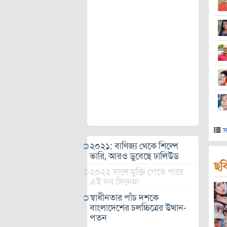
স
২০২১: বাণিজ্য থেকে শিল্পে
ভারি, আরও ডুবেছে ঢালিউড
ছব
২০২২ সালে মুক্তি পেতে পারে
এই সব সিনেমা
স্বাধীনতার পাঁচ দশকে
বাংলাদেশের চলচ্চিত্রের উত্থান-
পতন