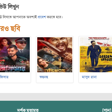
ভিউ লিখুন
িউ লিখতে আপনাকে অবশ্যই
প্রবেশ
করতে হবে।
রও ছবি
ফিসার
তছনছ
মাসুদ রানা
দর্শক মতামত
[গান]