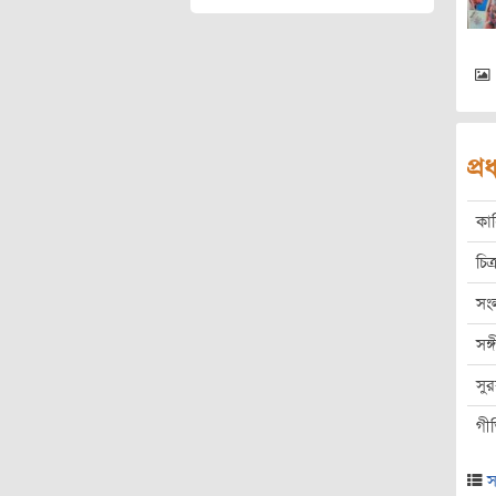
প্
কা
চিত্
সং
সঙ
সু
গী
স