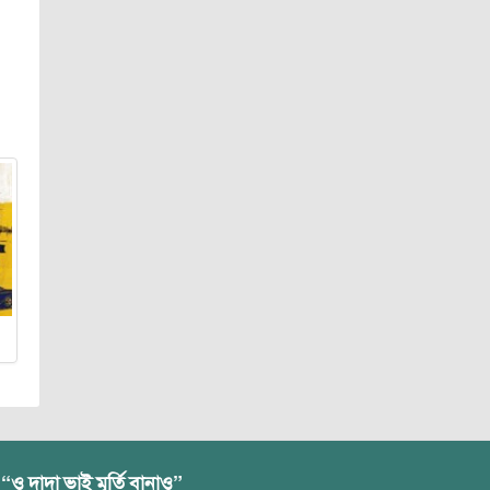
 “ও দাদা ভাই মূর্তি বানাও”