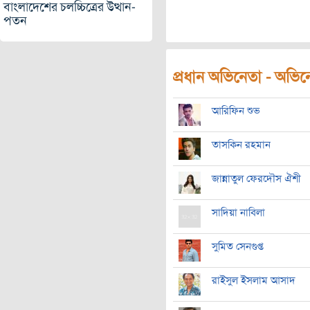
বাংলাদেশের চলচ্চিত্রের উত্থান-
পতন
প্রধান অভিনেতা - অভিনেত
আরিফিন শুভ
তাসকিন রহমান
জান্নাতুল ফেরদৌস ঐশী
সাদিয়া নাবিলা
সুমিত সেনগুপ্ত
রাইসুল ইসলাম আসাদ