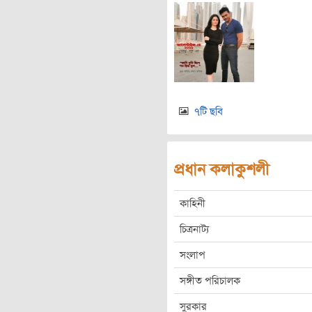
৭টি ছবি
প্রধান কলাকুশলী
কাহিনী
চিত্রনাট্য
সংলাপ
সঙ্গীত পরিচালক
সুরকার