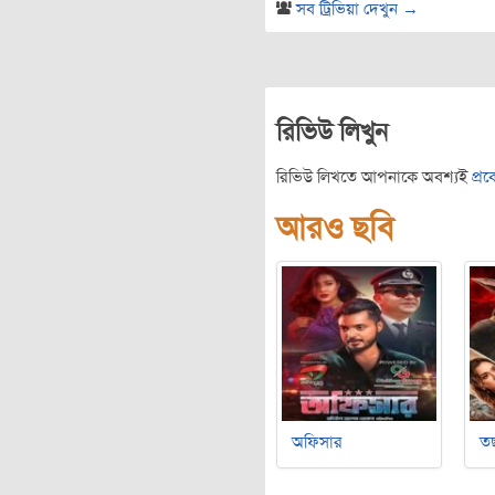
সব ট্রিভিয়া দেখুন →
রিভিউ লিখুন
রিভিউ লিখতে আপনাকে অবশ্যই
প্র
আরও ছবি
অফিসার
ত