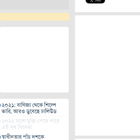
২০২১: বাণিজ্য থেকে শিল্পে
ভারি, আরও ডুবেছে ঢালিউড
২০২২ সালে মুক্তি পেতে পারে
এই সব সিনেমা
স্বাধীনতার পাঁচ দশকে