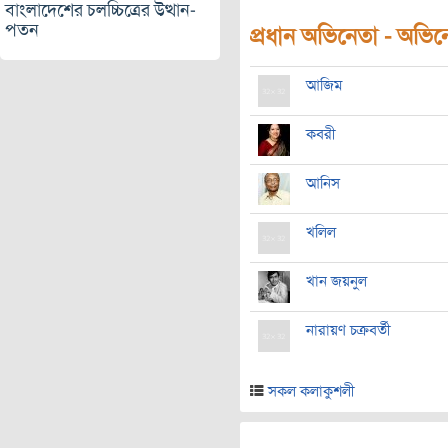
বাংলাদেশের চলচ্চিত্রের উত্থান-
পতন
প্রধান অভিনেতা - অভিনেত
আজিম
কবরী
আনিস
খলিল
খান জয়নুল
নারায়ণ চক্রবর্তী
সকল কলাকুশলী