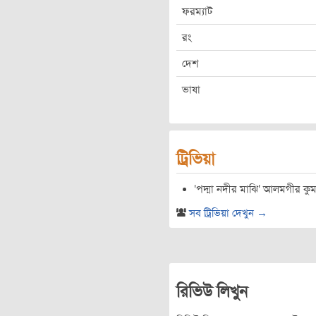
ফরম্যাট
রং
দেশ
ভাষা
ট্রিভিয়া
'পদ্মা নদীর মাঝি' আলমগীর কুমক
সব ট্রিভিয়া দেখুন →
রিভিউ লিখুন